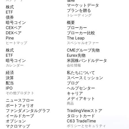
マーケットデータ
株式
プランを贈る
ETF
トレーディング
債券
暗号コイン
概要
CEXペア
ブローカー
DEXペア
ブローカー比較
Pine
The Leap
ヒートマップ
スペシャルオファー
株式
CMEグループ先物
ETF
Eurex先物
暗号コイン
米国株バンドルデータ
カレンダー
会社情報
経済
私たちについて
決算
スペースミッション
配当
ブログ
IPO
ヘルプセンター
その他プロダクト
キャリア
メディアキット
ニュースフロー
商品
ポートフォリオ
ファンダメンタルグラフ
TradingViewストア
イールドカーブ
タロットカード
オプション
C63 TradeTime
マクロマップ
ポリシーとセキュリティ