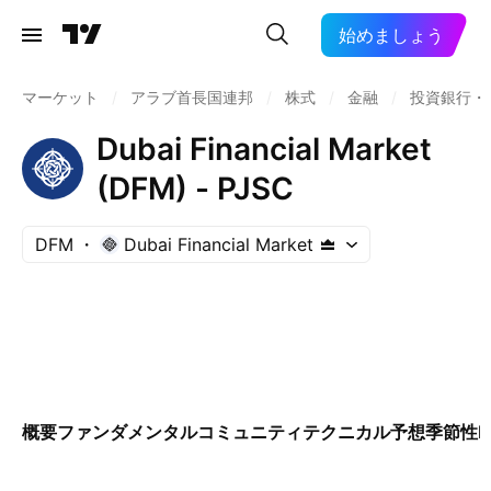
始めましょう
マーケット
/
アラブ首長国連邦
/
株式
/
金融
/
投資銀行・
Dubai Financial Market
(DFM) - PJSC
DFM
Dubai Financial Market
概要
ファンダメンタル
コミュニティ
テクニカル
予想
季節性
E