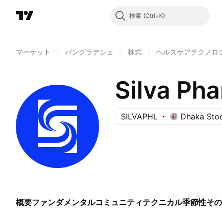
検索
マーケット
/
バングラデシュ
/
株式
/
ヘルスケアテクノロ
Silva Pha
SILVAPHL
Dhaka Sto
概要
ファンダメンタル
コミュニティ
テクニカル
季節性
その