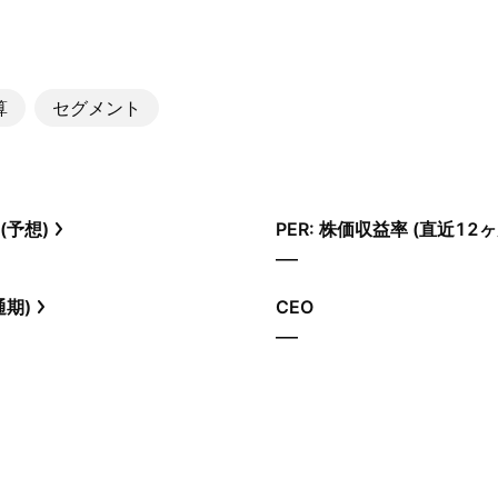
算
セグメント
(予想)
PER: 株価収益率 (直近12ヶ
—
通期)
CEO
—