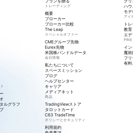
プランを贈る
クリ
トレーディング
ハウ
モデ
概要
アイ
ブローカー
ブローカー比較
トレ
The Leap
教育
スペシャルオファー
エデ
PINE
CMEグループ先物
Eurex先物
イン
米国株バンドルデータ
魔術
会社情報
フリ
有料
私たちについて
スペースミッション
ブログ
ヘルプセンター
クト
キャリア
メディアキット
ー
商品
オ
タルグラフ
TradingViewストア
ブ
タロットカード
C63 TradeTime
ポリシーとセキュリティ
利用規約
免責事項