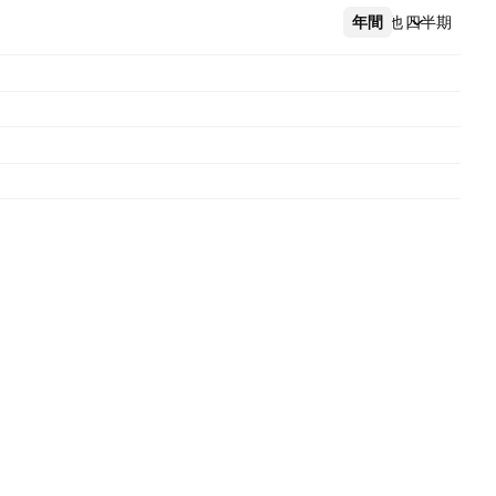
年間
その他
四半期