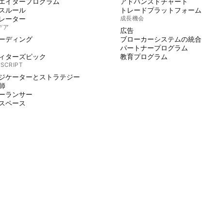
エイタープログラム
アドバンスドチャート
スルール
トレードプラットフォーム
レーター
成長機会
デア
広告
ーディング
ブローカーシステムの統合
パートナープログラム
ィターズピック
教育プログラム
 SCRIPT
ジケーターとストラテジー
師
ーランサー
スペース