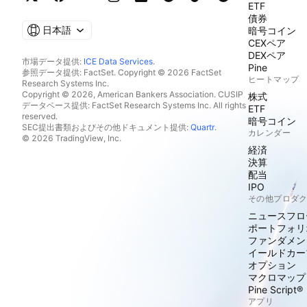
ETF
債券
日本語
暗号コイン
CEXペア
DEXペア
市場データ提供:
ICE Data Services
.
Pine
参照データ提供: FactSet. Copyright © 2026 FactSet
ヒートマップ
Research Systems Inc.
Copyright © 2026, American Bankers Association. CUSIP
株式
データベース提供: FactSet Research Systems Inc. All rights
ETF
reserved.
暗号コイン
SEC提出書類およびその他ドキュメント提供:
Quartr
.
カレンダー
© 2026 TradingView, Inc.
経済
決算
配当
IPO
その他プロダ
ニュースフロ
ポートフォリ
ファンダメン
イールドカー
オプション
マクロマップ
Pine Script®
アプリ