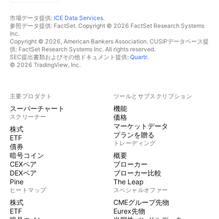
市場データ提供:
ICE Data Services
.
参照データ提供: FactSet. Copyright © 2026 FactSet Research Systems
Inc.
Copyright © 2026, American Bankers Association. CUSIPデータベース提
供: FactSet Research Systems Inc. All rights reserved.
SEC提出書類およびその他ドキュメント提供:
Quartr
.
© 2026 TradingView, Inc.
主要プロダクト
ツールとサブスクリプション
スーパーチャート
機能
スクリーナー
価格
マーケットデータ
株式
プランを贈る
ETF
トレーディング
債券
暗号コイン
概要
CEXペア
ブローカー
DEXペア
ブローカー比較
Pine
The Leap
ヒートマップ
スペシャルオファー
株式
CMEグループ先物
ETF
Eurex先物