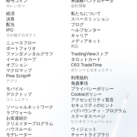
暗号コイン
米国株バンドルデータ
カレンダー
会社情報
経済
私たちについて
決算
スペースミッション
配当
ブログ
IPO
ヘルプセンター
その他プロダクト
キャリア
メディアキット
ニュースフロー
商品
ポートフォリオ
ファンダメンタルグラフ
TradingViewストア
イールドカーブ
タロットカード
オプション
C63 TradeTime
マクロマップ
ポリシーとセキュリティ
Pine Script®
利用規約
アプリ
免責事項
モバイル
プライバシーポリシー
デスクトップ
Cookieポリシー
コミュニティ
アクセシビリティ宣言
セキュリティのヒント
ソーシャルネットワーク
バグバウンティ・プログラム
ラブウォール
ステータスページ
お友達紹介
ビジネスソリューション
クリエイタープログラム
ハウスルール
ウィジェット
モデレーター
チャートライブラリ