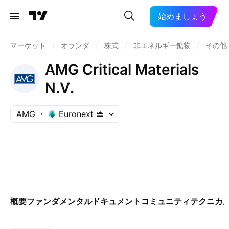
始めましょう
マーケット
/
オランダ
/
株式
/
非エネルギー鉱物
/
その他
AMG Critical Materials
N.V.
AMG
Euronext
概要
ファンダメンタル
ドキュメント
コミュニティ
テクニカ