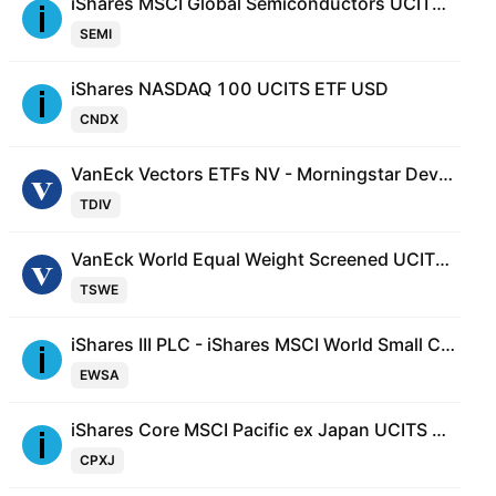
iShares MSCI Global Semiconductors UCITS ETF AccumUSD
SEMI
iShares NASDAQ 100 UCITS ETF USD
CNDX
VanEck Vectors ETFs NV - Morningstar Dev. Mrkts. Div. Ldrs.
TDIV
VanEck World Equal Weight Screened UCITS ETF
TSWE
iShares III PLC - iShares MSCI World Small Cap CTB Enhanced ESG UCITS ETF Accum Shs USD
EWSA
iShares Core MSCI Pacific ex Japan UCITS ETF
CPXJ