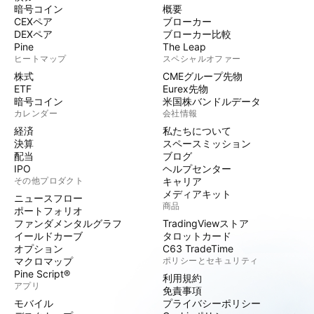
暗号コイン
概要
CEXペア
ブローカー
DEXペア
ブローカー比較
Pine
The Leap
ヒートマップ
スペシャルオファー
株式
CMEグループ先物
ETF
Eurex先物
暗号コイン
米国株バンドルデータ
カレンダー
会社情報
経済
私たちについて
決算
スペースミッション
配当
ブログ
IPO
ヘルプセンター
その他プロダクト
キャリア
メディアキット
ニュースフロー
商品
ポートフォリオ
ファンダメンタルグラフ
TradingViewストア
イールドカーブ
タロットカード
オプション
C63 TradeTime
マクロマップ
ポリシーとセキュリティ
Pine Script®
利用規約
アプリ
免責事項
モバイル
プライバシーポリシー