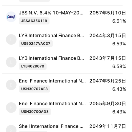
JBS N.V. 6.4% 10-MAY-2057
2057年5月10日
6.61%
JBSA6356119
LYB International Finance BV 4.875% 15-MAR-2044
2044年3月15日
L
6.59%
US50247VAC37
LYB International Finance BV 5.25% 15-JUL-2043
2043年7月15日
L
6.58%
LYB4029079
Enel Finance International NV 4.75% 25-MAY-2047
2047年5月25日
E
6.43%
USN30707AE8
Enel Finance International NV 5.75% 30-SEP-2055
2055年9月30日
E
6.43%
USN3070QAD8
Shell International Finance BV 3.125% 07-NOV-2049
2049年11月7日
S