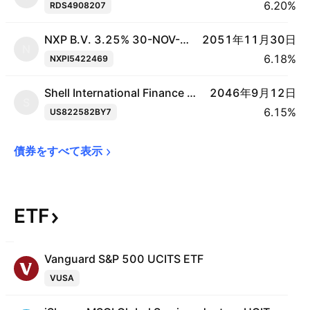
6.20%
RDS4908207
NXP B.V. 3.25% 30-NOV-2051
2051年11月30日
N
6.18%
NXPI5422469
Shell International Finance BV 3.75% 12-SEP-2046
2046年9月12日
S
6.15%
US822582BY7
債券をすべて表示
ETF
Vanguard S&P 500 UCITS ETF
VUSA