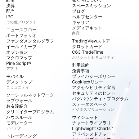
決算
スペースミッション
配当
ブログ
IPO
ヘルプセンター
その他プロダクト
キャリア
メディアキット
ニュースフロー
商品
ポートフォリオ
ファンダメンタルグラフ
TradingViewストア
イールドカーブ
タロットカード
オプション
C63 TradeTime
マクロマップ
ポリシーとセキュリティ
Pine Script®
利用規約
アプリ
免責事項
モバイル
プライバシーポリシー
デスクトップ
Cookieポリシー
コミュニティ
アクセシビリティ宣言
セキュリティのヒント
ソーシャルネットワーク
バグバウンティ・プログラム
ラブウォール
ステータスページ
お友達紹介
ビジネスソリューション
クリエイタープログラム
ハウスルール
ウィジェット
モデレーター
チャートライブラリ
アイデア
Lightweight Charts™
アドバンスドチャート
トレーディング