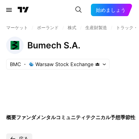
始めましょう
マーケット
/
ポーランド
/
株式
/
生産財製造
/
トラック・
Bumech S.A.
BMC
Warsaw Stock Exchange
概要
ファンダメンタル
コミュニティ
テクニカル
予想
季節性
戻る