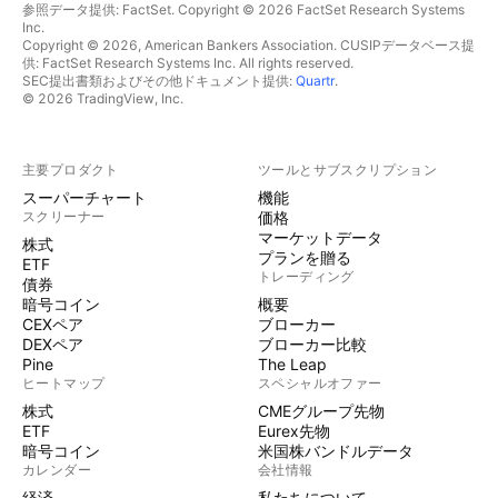
参照データ提供: FactSet. Copyright © 2026 FactSet Research Systems
Inc.
Copyright © 2026, American Bankers Association. CUSIPデータベース提
供: FactSet Research Systems Inc. All rights reserved.
SEC提出書類およびその他ドキュメント提供:
Quartr
.
© 2026 TradingView, Inc.
主要プロダクト
ツールとサブスクリプション
スーパーチャート
機能
スクリーナー
価格
マーケットデータ
株式
プランを贈る
ETF
トレーディング
債券
暗号コイン
概要
CEXペア
ブローカー
DEXペア
ブローカー比較
Pine
The Leap
ヒートマップ
スペシャルオファー
株式
CMEグループ先物
ETF
Eurex先物
暗号コイン
米国株バンドルデータ
カレンダー
会社情報
経済
私たちについて