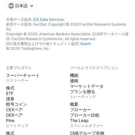
日本語
市場データ提供:
ICE Data Services
.
参照データ提供: FactSet. Copyright © 2026 FactSet Research Systems
Inc.
Copyright © 2026, American Bankers Association. CUSIPデータベース提
供: FactSet Research Systems Inc. All rights reserved.
SEC提出書類およびその他ドキュメント提供:
Quartr
.
© 2026 TradingView, Inc.
主要プロダクト
ツールとサブスクリプション
スーパーチャート
機能
スクリーナー
価格
マーケットデータ
株式
プランを贈る
ETF
トレーディング
債券
暗号コイン
概要
CEXペア
ブローカー
DEXペア
ブローカー比較
Pine
The Leap
ヒートマップ
スペシャルオファー
株式
CMEグループ先物