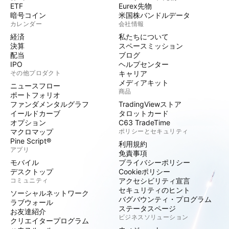
ETF
Eurex先物
暗号コイン
米国株バンドルデータ
カレンダー
会社情報
経済
私たちについて
決算
スペースミッション
配当
ブログ
IPO
ヘルプセンター
その他プロダクト
キャリア
メディアキット
ニュースフロー
商品
ポートフォリオ
ファンダメンタルグラフ
TradingViewストア
イールドカーブ
タロットカード
オプション
C63 TradeTime
マクロマップ
ポリシーとセキュリティ
Pine Script®
利用規約
アプリ
免責事項
モバイル
プライバシーポリシー
デスクトップ
Cookieポリシー
コミュニティ
アクセシビリティ宣言
セキュリティのヒント
ソーシャルネットワーク
バグバウンティ・プログラム
ラブウォール
ステータスページ
お友達紹介
ビジネスソリューション
クリエイタープログラム