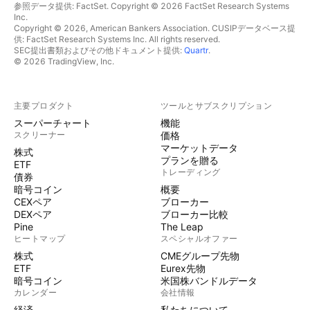
参照データ提供: FactSet. Copyright © 2026 FactSet Research Systems
Inc.
Copyright © 2026, American Bankers Association. CUSIPデータベース提
供: FactSet Research Systems Inc. All rights reserved.
SEC提出書類およびその他ドキュメント提供:
Quartr
.
© 2026 TradingView, Inc.
主要プロダクト
ツールとサブスクリプション
スーパーチャート
機能
スクリーナー
価格
マーケットデータ
株式
プランを贈る
ETF
トレーディング
債券
暗号コイン
概要
CEXペア
ブローカー
DEXペア
ブローカー比較
Pine
The Leap
ヒートマップ
スペシャルオファー
株式
CMEグループ先物
ETF
Eurex先物
暗号コイン
米国株バンドルデータ
カレンダー
会社情報
経済
私たちについて