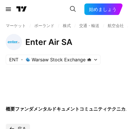
始めましょう
マーケット
/
ポーランド
/
株式
/
交通・輸送
/
航空会社
/
Enter Air SA
ENT
Warsaw Stock Exchange
概要
ファンダメンタル
ドキュメント
コミュニティ
テクニカ
戻る