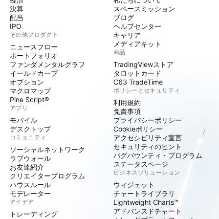
決算
スペースミッション
配当
ブログ
IPO
ヘルプセンター
その他プロダクト
キャリア
メディアキット
ニュースフロー
商品
ポートフォリオ
ファンダメンタルグラフ
TradingViewストア
イールドカーブ
タロットカード
オプション
C63 TradeTime
マクロマップ
ポリシーとセキュリティ
Pine Script®
利用規約
アプリ
免責事項
モバイル
プライバシーポリシー
デスクトップ
Cookieポリシー
コミュニティ
アクセシビリティ宣言
セキュリティのヒント
ソーシャルネットワーク
バグバウンティ・プログラム
ラブウォール
ステータスページ
お友達紹介
ビジネスソリューション
クリエイタープログラム
ハウスルール
ウィジェット
モデレーター
チャートライブラリ
アイデア
Lightweight Charts™
アドバンスドチャート
トレーディング