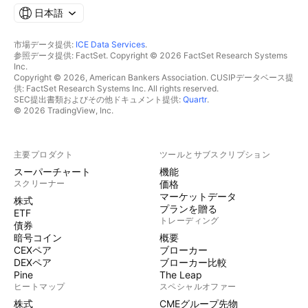
日本語
市場データ提供:
ICE Data Services
.
参照データ提供: FactSet. Copyright © 2026 FactSet Research Systems
Inc.
Copyright © 2026, American Bankers Association. CUSIPデータベース提
供: FactSet Research Systems Inc. All rights reserved.
SEC提出書類およびその他ドキュメント提供:
Quartr
.
© 2026 TradingView, Inc.
主要プロダクト
ツールとサブスクリプション
スーパーチャート
機能
スクリーナー
価格
マーケットデータ
株式
プランを贈る
ETF
トレーディング
債券
暗号コイン
概要
CEXペア
ブローカー
DEXペア
ブローカー比較
Pine
The Leap
ヒートマップ
スペシャルオファー
株式
CMEグループ先物