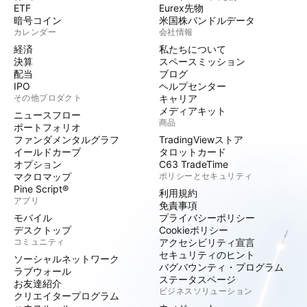
ETF
Eurex先物
暗号コイン
米国株バンドルデータ
カレンダー
会社情報
経済
私たちについて
決算
スペースミッション
配当
ブログ
IPO
ヘルプセンター
その他プロダクト
キャリア
メディアキット
ニュースフロー
商品
ポートフォリオ
ファンダメンタルグラフ
TradingViewストア
イールドカーブ
タロットカード
オプション
C63 TradeTime
マクロマップ
ポリシーとセキュリティ
Pine Script®
利用規約
アプリ
免責事項
モバイル
プライバシーポリシー
デスクトップ
Cookieポリシー
コミュニティ
アクセシビリティ宣言
セキュリティのヒント
ソーシャルネットワーク
バグバウンティ・プログラム
ラブウォール
ステータスページ
お友達紹介
ビジネスソリューション
クリエイタープログラム