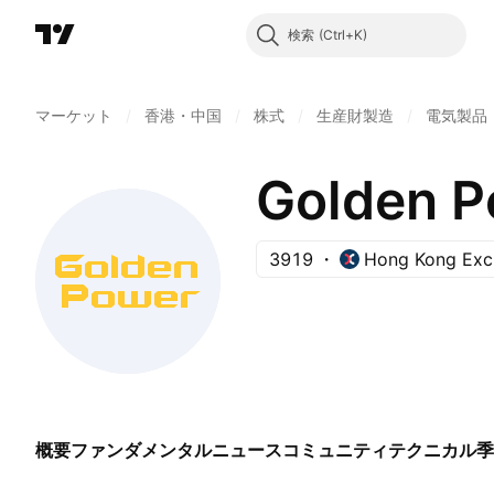
検索
マーケット
/
香港・中国
/
株式
/
生産財製造
/
電気製品
Golden P
3919
Hong Kong Exc
概要
ファンダメンタル
ニュース
コミュニティ
テクニカル
季