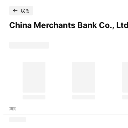
戻る
China Merchants Bank Co., Lt
期間