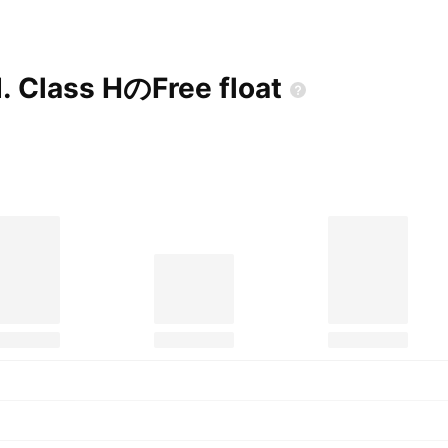
d. Class HのFree
float