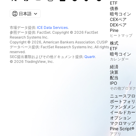
ETF
債券
日本語
暗号コイン
CEXペア
DEXペア
市場データ提供:
ICE Data Services
.
Pine
参照データ提供: FactSet. Copyright © 2026 FactSet
ヒートマップ
Research Systems Inc.
Copyright © 2026, American Bankers Association. CUSIP
株式
データベース提供: FactSet Research Systems Inc. All rights
ETF
reserved.
暗号コイン
SEC提出書類およびその他ドキュメント提供:
Quartr
.
カレンダー
© 2026 TradingView, Inc.
経済
決算
配当
IPO
その他プロダ
ニュースフロ
ポートフォリ
ファンダメン
イールドカー
オプション
マクロマップ
Pine Script®
アプリ