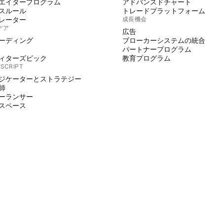
エイタープログラム
アドバンスドチャート
スルール
トレードプラットフォーム
レーター
成長機会
デア
広告
ーディング
ブローカーシステムの統合
パートナープログラム
ィターズピック
教育プログラム
 SCRIPT
ジケーターとストラテジー
師
ーランサー
スペース