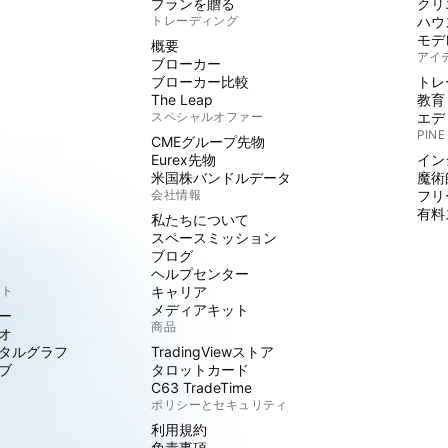
プランを贈る
クリ
トレーディング
ハウ
モデ
概要
アイ
ブローカー
ブローカー比較
トレ
The Leap
教育
スペシャルオファー
エデ
PINE
CMEグループ先物
Eurex先物
イン
米国株バンドルデータ
魔術
会社情報
フリ
有料
私たちについて
スペースミッション
ブログ
ヘルプセンター
クト
キャリア
メディアキット
ー
商品
オ
タルグラフ
TradingViewストア
ブ
タロットカード
C63 TradeTime
ポリシーとセキュリティ
利用規約
免責事項