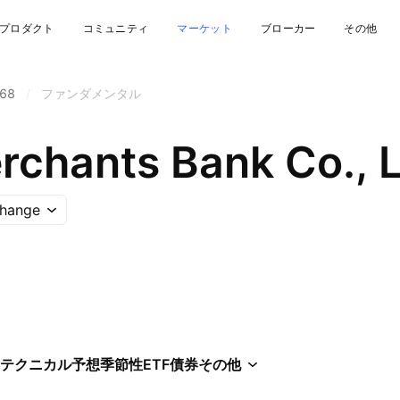
プロダクト
コミュニティ
マーケット
ブローカー
その他
68
/
ファンダメンタル
rchants Bank Co., L
hange
テクニカル
予想
季節性
ETF
債券
その他