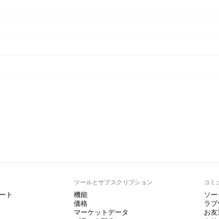
ト
ツールとサブスクリプション
コミ
ート
機能
ソー
価格
ラブ
マーケットデータ
お友