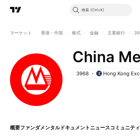
検索
マーケット
/
香港・中国
/
株式
/
金融
/
主要銀行
/
39
China Me
3968
Hong Kong Exc
概要
ファンダメンタル
ドキュメント
ニュース
コミュニティ