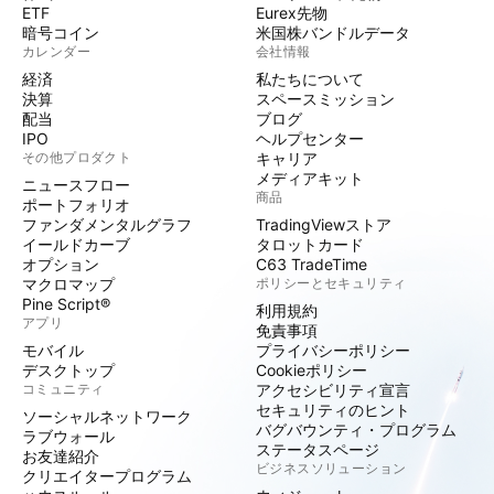
ETF
Eurex先物
暗号コイン
米国株バンドルデータ
カレンダー
会社情報
経済
私たちについて
決算
スペースミッション
配当
ブログ
IPO
ヘルプセンター
その他プロダクト
キャリア
メディアキット
ニュースフロー
商品
ポートフォリオ
ファンダメンタルグラフ
TradingViewストア
イールドカーブ
タロットカード
オプション
C63 TradeTime
マクロマップ
ポリシーとセキュリティ
Pine Script®
利用規約
アプリ
免責事項
モバイル
プライバシーポリシー
デスクトップ
Cookieポリシー
コミュニティ
アクセシビリティ宣言
セキュリティのヒント
ソーシャルネットワーク
バグバウンティ・プログラム
ラブウォール
ステータスページ
お友達紹介
ビジネスソリューション
クリエイタープログラム