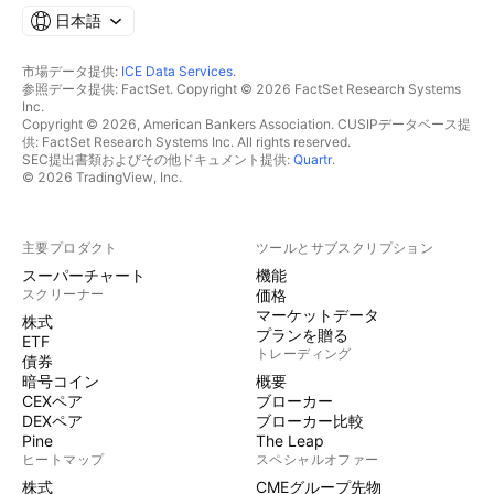
日本語
市場データ提供:
ICE Data Services
.
参照データ提供: FactSet. Copyright © 2026 FactSet Research Systems
Inc.
Copyright © 2026, American Bankers Association. CUSIPデータベース提
供: FactSet Research Systems Inc. All rights reserved.
SEC提出書類およびその他ドキュメント提供:
Quartr
.
© 2026 TradingView, Inc.
主要プロダクト
ツールとサブスクリプション
スーパーチャート
機能
スクリーナー
価格
マーケットデータ
株式
プランを贈る
ETF
トレーディング
債券
暗号コイン
概要
CEXペア
ブローカー
DEXペア
ブローカー比較
Pine
The Leap
ヒートマップ
スペシャルオファー
株式
CMEグループ先物