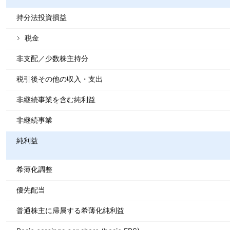
持分法投資損益
税金
非支配／少数株主持分
税引後その他の収入・支出
非継続事業を含む純利益
非継続事業
純利益
希薄化調整
優先配当
普通株主に帰属する希薄化純利益