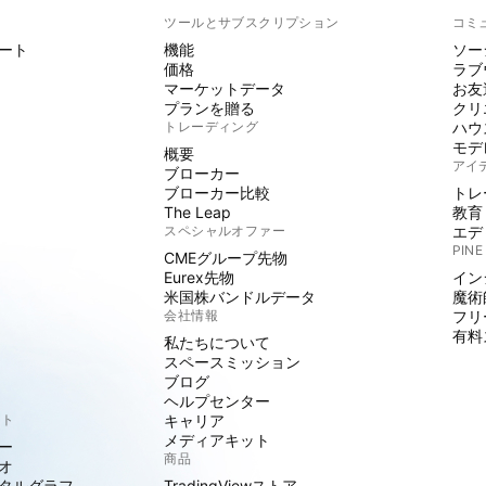
ト
ツールとサブスクリプション
コミ
ート
機能
ソー
価格
ラブ
マーケットデータ
お友
プランを贈る
クリ
トレーディング
ハウ
モデ
概要
アイ
ブローカー
ブローカー比較
トレ
The Leap
教育
スペシャルオファー
エデ
PINE
CMEグループ先物
Eurex先物
イン
米国株バンドルデータ
魔術
会社情報
フリ
有料
私たちについて
スペースミッション
ブログ
ヘルプセンター
クト
キャリア
メディアキット
ー
商品
オ
タルグラフ
TradingViewストア