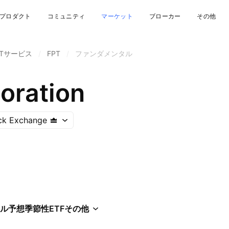
プロダクト
コミュニティ
マーケット
ブローカー
その他
ITサービス
/
FPT
/
ファンダメンタル
oration
ck Exchange
ル
予想
季節性
ETF
その他