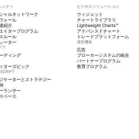
ュニティ
ビジネスソリューション
シャルネットワーク
ウィジェット
ウォール
チャートライブラリ
達紹介
Lightweight Charts™
エイタープログラム
アドバンスドチャート
スルール
トレードプラットフォーム
レーター
成長機会
デア
広告
ーディング
ブローカーシステムの統合
パートナープログラム
ィターズピック
教育プログラム
 SCRIPT
ジケーターとストラテジー
師
ーランサー
スペース