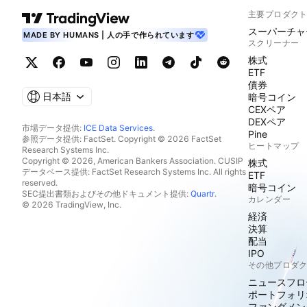
主要プロダク
スーパーチャ
MADE BY HUMANS | 人の手で作られています
スクリーナー
株式
ETF
債券
日本語
暗号コイン
CEXペア
DEXペア
市場データ提供:
ICE Data Services
.
Pine
参照データ提供: FactSet. Copyright © 2026 FactSet
ヒートマップ
Research Systems Inc.
Copyright © 2026, American Bankers Association. CUSIP
株式
データベース提供: FactSet Research Systems Inc. All rights
ETF
reserved.
暗号コイン
SEC提出書類およびその他ドキュメント提供:
Quartr
.
カレンダー
© 2026 TradingView, Inc.
経済
決算
配当
IPO
その他プロダ
ニュースフロ
ポートフォリ
ファンダメン