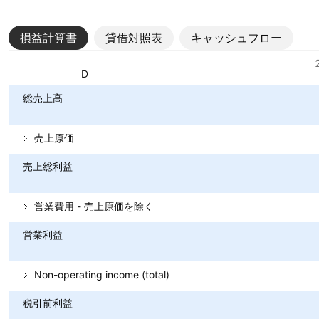
損益計算書
貸借対照表
キャッシュフロー
指標
通貨: VND
総売上高
売上原価
売上総利益
営業費用 - 売上原価を除く
営業利益
Non-operating income (total)
税引前利益