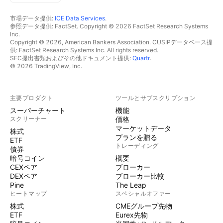
市場データ提供:
ICE Data Services
.
参照データ提供: FactSet. Copyright © 2026 FactSet Research Systems
Inc.
Copyright © 2026, American Bankers Association. CUSIPデータベース提
供: FactSet Research Systems Inc. All rights reserved.
SEC提出書類およびその他ドキュメント提供:
Quartr
.
© 2026 TradingView, Inc.
主要プロダクト
ツールとサブスクリプション
スーパーチャート
機能
スクリーナー
価格
マーケットデータ
株式
プランを贈る
ETF
トレーディング
債券
暗号コイン
概要
CEXペア
ブローカー
DEXペア
ブローカー比較
Pine
The Leap
ヒートマップ
スペシャルオファー
株式
CMEグループ先物
ETF
Eurex先物