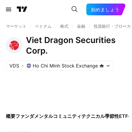
始めましょう
マーケット
/
ベトナム
/
株式
/
金融
/
投資銀行・ブローカ
Viet Dragon Securities
Corp.
VDS
Ho Chi Minh Stock Exchange
概要
ファンダメンタル
コミュニティ
テクニカル
季節性
ETF