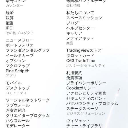
暗号コイン
米国株バンドルデータ
カレンダー
会社情報
経済
私たちについて
決算
スペースミッション
配当
ブログ
IPO
ヘルプセンター
その他プロダクト
キャリア
メディアキット
ニュースフロー
商品
ポートフォリオ
ファンダメンタルグラフ
TradingViewストア
イールドカーブ
タロットカード
オプション
C63 TradeTime
マクロマップ
ポリシーとセキュリティ
Pine Script®
利用規約
アプリ
免責事項
モバイル
プライバシーポリシー
デスクトップ
Cookieポリシー
コミュニティ
アクセシビリティ宣言
セキュリティのヒント
ソーシャルネットワーク
バグバウンティ・プログラム
ラブウォール
ステータスページ
お友達紹介
ビジネスソリューション
クリエイタープログラム
ハウスルール
ウィジェット
モデレーター
チャートライブラリ