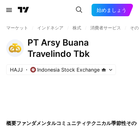
始めましょう
マーケット
/
インドネシア
/
株式
/
消費者サービス
/
その
PT Arsy Buana
Travelindo Tbk
HAJJ
Indonesia Stock Exchange
概要
ファンダメンタル
コミュニティ
テクニカル
季節性
その