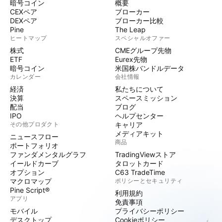
暗号コイン
概要
CEXペア
ブローカー
DEXペア
ブローカー比較
Pine
The Leap
ヒートマップ
スペシャルオファー
株式
CMEグループ先物
ETF
Eurex先物
暗号コイン
米国株バンドルデータ
カレンダー
会社情報
経済
私たちについて
決算
スペースミッション
配当
ブログ
IPO
ヘルプセンター
その他プロダクト
キャリア
メディアキット
ニュースフロー
商品
ポートフォリオ
ファンダメンタルグラフ
TradingViewストア
イールドカーブ
タロットカード
オプション
C63 TradeTime
マクロマップ
ポリシーとセキュリティ
Pine Script®
利用規約
アプリ
免責事項
モバイル
プライバシーポリシー
デスクトップ
Cookieポリシー