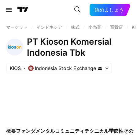
始めましょう
マーケット
/
インドネシア
/
株式
/
小売業
/
百貨店
/
KI
PT Kioson Komersial
Indonesia Tbk
KIOS
Indonesia Stock Exchange
概要
ファンダメンタル
コミュニティ
テクニカル
季節性
その