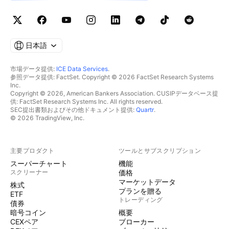
日本語
市場データ提供:
ICE Data Services
.
参照データ提供: FactSet. Copyright © 2026 FactSet Research Systems
Inc.
Copyright © 2026, American Bankers Association. CUSIPデータベース提
供: FactSet Research Systems Inc. All rights reserved.
SEC提出書類およびその他ドキュメント提供:
Quartr
.
© 2026 TradingView, Inc.
主要プロダクト
ツールとサブスクリプション
スーパーチャート
機能
スクリーナー
価格
マーケットデータ
株式
プランを贈る
ETF
トレーディング
債券
暗号コイン
概要
CEXペア
ブローカー