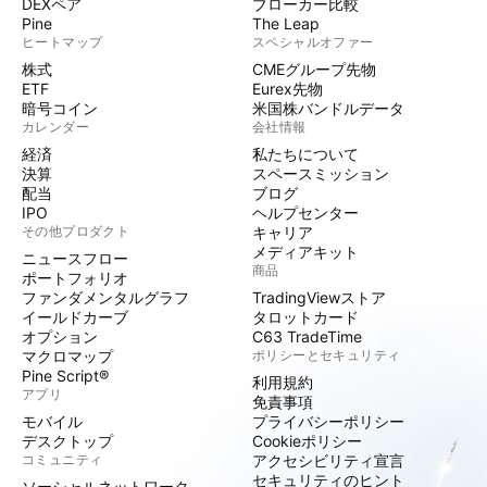
DEXペア
ブローカー比較
Pine
The Leap
ヒートマップ
スペシャルオファー
株式
CMEグループ先物
ETF
Eurex先物
暗号コイン
米国株バンドルデータ
カレンダー
会社情報
経済
私たちについて
決算
スペースミッション
配当
ブログ
IPO
ヘルプセンター
その他プロダクト
キャリア
メディアキット
ニュースフロー
商品
ポートフォリオ
ファンダメンタルグラフ
TradingViewストア
イールドカーブ
タロットカード
オプション
C63 TradeTime
マクロマップ
ポリシーとセキュリティ
Pine Script®
利用規約
アプリ
免責事項
モバイル
プライバシーポリシー
デスクトップ
Cookieポリシー
コミュニティ
アクセシビリティ宣言
セキュリティのヒント
ソーシャルネットワーク