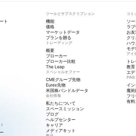
ト
ツールとサブスクリプション
コミ
ート
機能
ソー
価格
ラブ
マーケットデータ
お友
プランを贈る
クリ
トレーディング
ハウ
モデ
概要
アイ
ブローカー
ブローカー比較
トレ
The Leap
教育
スペシャルオファー
エデ
PINE
CMEグループ先物
Eurex先物
イン
米国株バンドルデータ
魔術
会社情報
フリ
有料
私たちについて
スペースミッション
ブログ
ヘルプセンター
クト
キャリア
メディアキット
ー
商品