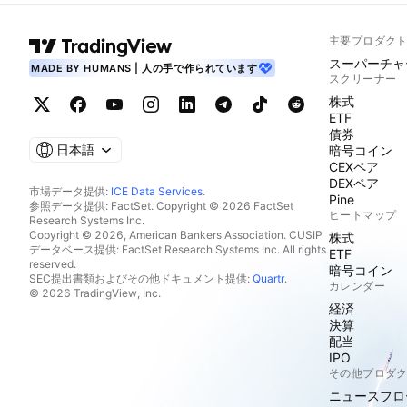
主要プロダク
スーパーチャ
MADE BY HUMANS | 人の手で作られています
スクリーナー
株式
ETF
債券
日本語
暗号コイン
CEXペア
DEXペア
市場データ提供:
ICE Data Services
.
Pine
参照データ提供: FactSet. Copyright © 2026 FactSet
ヒートマップ
Research Systems Inc.
Copyright © 2026, American Bankers Association. CUSIP
株式
データベース提供: FactSet Research Systems Inc. All rights
ETF
reserved.
暗号コイン
SEC提出書類およびその他ドキュメント提供:
Quartr
.
カレンダー
© 2026 TradingView, Inc.
経済
決算
配当
IPO
その他プロダ
ニュースフロ