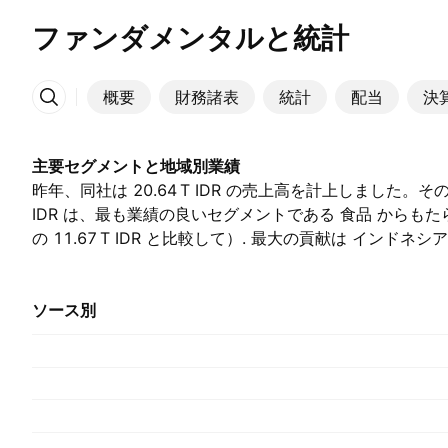
ファンダメンタルと統計
概要
財務諸表
統計
配当
決
その他
主要セグメントと地域別業績
昨年、同社は ‪20.64 T‬ IDR の売上高を計上しました。そのう
IDR は、最も業績の良いセグメントである 食品 からもた
の ‪11.67 T‬ IDR と比較して）. 最大の貢献は インド
‪20.64 T‬ IDR を占めました。, （前年は ‪19.89 T‬ IDR でし
ソース別