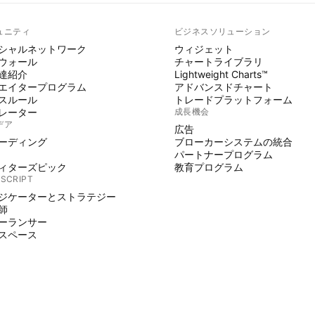
ュニティ
ビジネスソリューション
シャルネットワーク
ウィジェット
ウォール
チャートライブラリ
達紹介
Lightweight Charts™
エイタープログラム
アドバンスドチャート
スルール
トレードプラットフォーム
レーター
成長機会
デア
広告
ーディング
ブローカーシステムの統合
パートナープログラム
ィターズピック
教育プログラム
 SCRIPT
ジケーターとストラテジー
師
ーランサー
スペース