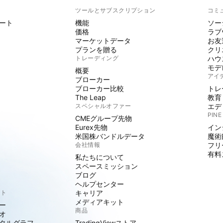
ト
ツールとサブスクリプション
コミ
ート
機能
ソー
価格
ラブ
マーケットデータ
お友
プランを贈る
クリ
トレーディング
ハウ
モデ
概要
アイ
ブローカー
ブローカー比較
トレ
The Leap
教育
スペシャルオファー
エデ
PINE
CMEグループ先物
Eurex先物
イン
米国株バンドルデータ
魔術
会社情報
フリ
有料
私たちについて
スペースミッション
ブログ
ヘルプセンター
クト
キャリア
メディアキット
ー
商品
オ
タルグラフ
TradingViewストア