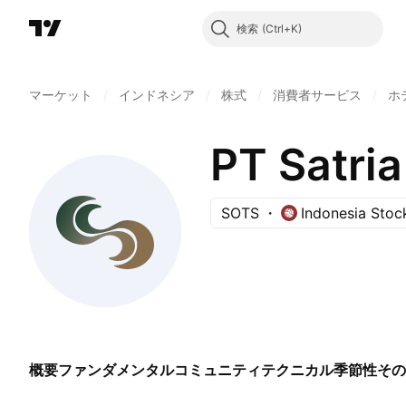
検索
マーケット
/
インドネシア
/
株式
/
消費者サービス
/
ホ
PT Satri
SOTS
Indonesia Sto
概要
ファンダメンタル
コミュニティ
テクニカル
季節性
その