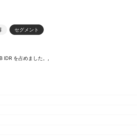
算
セグメント
‬ IDR を占めました。,