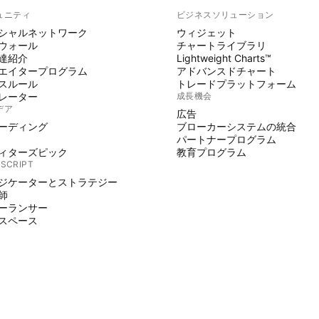
ュニティ
ビジネスソリューション
シャルネットワーク
ウィジェット
ウォール
チャートライブラリ
達紹介
Lightweight Charts™
エイタープログラム
アドバンスドチャート
スルール
トレードプラットフォーム
レーター
成長機会
デア
広告
ーディング
ブローカーシステムの統合
パートナープログラム
ィターズピック
教育プログラム
 SCRIPT
ジケーターとストラテジー
師
ーランサー
スペース