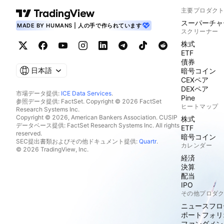
主要プロダク
スーパーチャ
MADE BY HUMANS | 人の手で作られています
スクリーナー
株式
ETF
債券
日本語
暗号コイン
CEXペア
DEXペア
市場データ提供:
ICE Data Services
.
Pine
参照データ提供: FactSet. Copyright © 2026 FactSet
ヒートマップ
Research Systems Inc.
Copyright © 2026, American Bankers Association. CUSIP
株式
データベース提供: FactSet Research Systems Inc. All rights
ETF
reserved.
暗号コイン
SEC提出書類およびその他ドキュメント提供:
Quartr
.
カレンダー
© 2026 TradingView, Inc.
経済
決算
配当
IPO
その他プロダ
ニュースフロ
ポートフォリ
ファンダメン