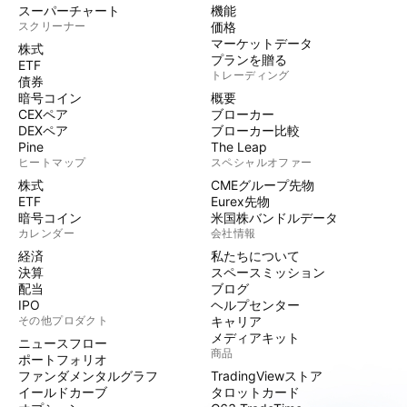
スーパーチャート
機能
スクリーナー
価格
マーケットデータ
株式
プランを贈る
ETF
トレーディング
債券
暗号コイン
概要
CEXペア
ブローカー
DEXペア
ブローカー比較
Pine
The Leap
ヒートマップ
スペシャルオファー
株式
CMEグループ先物
ETF
Eurex先物
暗号コイン
米国株バンドルデータ
カレンダー
会社情報
経済
私たちについて
決算
スペースミッション
配当
ブログ
IPO
ヘルプセンター
その他プロダクト
キャリア
メディアキット
ニュースフロー
商品
ポートフォリオ
ファンダメンタルグラフ
TradingViewストア
イールドカーブ
タロットカード