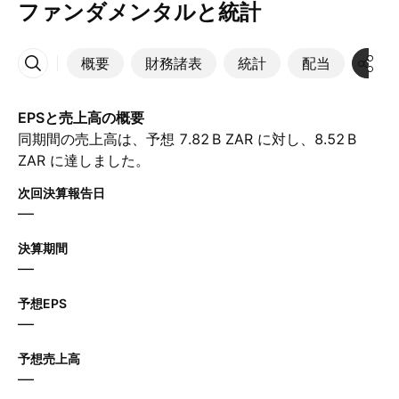
ファンダメンタルと統計
概要
財務諸表
統計
配当
決算
その他
EPSと売上高の概要
同期間の売上高は、予想 ‪7.82 B‬ ZAR に対し、‪8.52 B‬
ZAR に達しました。
次回決算報告日
—
決算期間
—
予想EPS
—
予想売上高
—