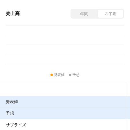
売上高
年間
四半期
発表値
予想
指標
発表値
予想
サプライズ