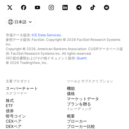
日本語
市場データ提供:
ICE Data Services
.
参照データ提供: FactSet. Copyright © 2026 FactSet Research Systems
Inc.
Copyright © 2026, American Bankers Association. CUSIPデータベース提
供: FactSet Research Systems Inc. All rights reserved.
SEC提出書類およびその他ドキュメント提供:
Quartr
.
© 2026 TradingView, Inc.
主要プロダクト
ツールとサブスクリプション
スーパーチャート
機能
スクリーナー
価格
マーケットデータ
株式
プランを贈る
ETF
トレーディング
債券
暗号コイン
概要
CEXペア
ブローカー
DEXペア
ブローカー比較