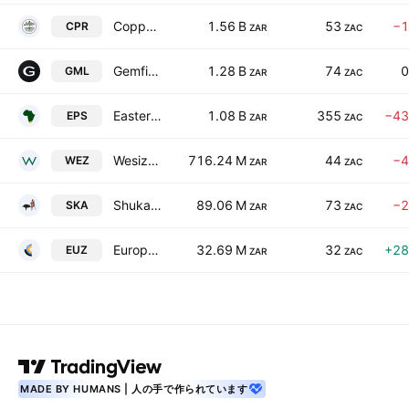
Copper 360 Limited
1.56 B
53
−1
CPR
ZAR
ZAC
Gemfields Group Limited
1.28 B
74
0
GML
ZAR
ZAC
Eastern Platinum Limited
1.08 B
355
−43
EPS
ZAR
ZAC
Wesizwe Platinum Limited
716.24 M
44
−4
WEZ
ZAR
ZAC
Shuka Minerals PLC
89.06 M
73
−2
SKA
ZAR
ZAC
Europa Metals Limited
32.69 M
32
+28
EUZ
ZAR
ZAC
MADE BY HUMANS | 人の手で作られています