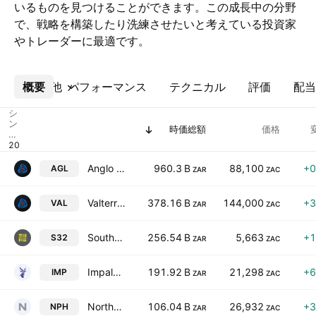
いるものを見つけることができます。この成長中の分野
で、戦略を構築したり洗練させたいと考えている投資家
やトレーダーに最適です。
概要
その他
パフォーマンス
テクニカル
評価
配当
シ
ン
時価総額
価格
ボ
ル
Anglo American plc
960.3 B
88,100
+0
AGL
ZAR
ZAC
Valterra Platinum Limited
378.16 B
144,000
+3
VAL
ZAR
ZAC
South32 Ltd.
256.54 B
5,663
+1
S32
ZAR
ZAC
Impala Platinum Holdings Limited
191.92 B
21,298
+6
IMP
ZAR
ZAC
Northam Platinum Holdings Limited
106.04 B
26,932
+3
NPH
ZAR
ZAC