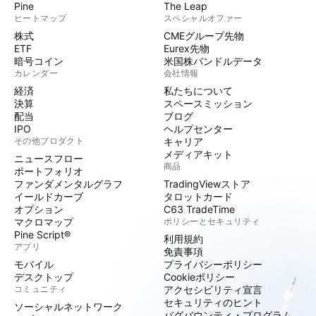
Pine
The Leap
ヒートマップ
スペシャルオファー
株式
CMEグループ先物
ETF
Eurex先物
暗号コイン
米国株バンドルデータ
カレンダー
会社情報
経済
私たちについて
決算
スペースミッション
配当
ブログ
IPO
ヘルプセンター
その他プロダクト
キャリア
メディアキット
ニュースフロー
商品
ポートフォリオ
ファンダメンタルグラフ
TradingViewストア
イールドカーブ
タロットカード
オプション
C63 TradeTime
マクロマップ
ポリシーとセキュリティ
Pine Script®
利用規約
アプリ
免責事項
モバイル
プライバシーポリシー
デスクトップ
Cookieポリシー
コミュニティ
アクセシビリティ宣言
セキュリティのヒント
ソーシャルネットワーク
バグバウンティ・プログラム