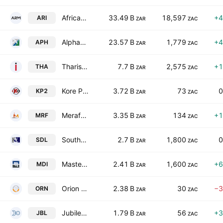
African Rainbow Minerals Limited
33.49 B
18,597
+4
ARI
ZAR
ZAC
Alphamin Resources Corp.
23.57 B
1,779
+4
APH
ZAR
ZAC
Tharisa Plc
7.7 B
2,575
+1
THA
ZAR
ZAC
Kore Potash PLC
3.72 B
73
0
KP2
ZAR
ZAC
Merafe Resources Limited
3.35 B
134
+1
MRF
ZAR
ZAC
Southern Palladium Ltd.
2.7 B
1,800
0
SDL
ZAR
ZAC
Master Drilling Group Ltd.
2.41 B
1,600
+6
MDI
ZAR
ZAC
Orion Minerals Limited
2.38 B
30
−3
ORN
ZAR
ZAC
Jubilee Metals Group PLC
1.79 B
56
+3
JBL
ZAR
ZAC