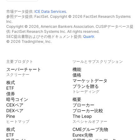
市場データ提供:
ICE Data Services
.
参照データ提供: FactSet. Copyright © 2026 FactSet Research Systems
Inc.
Copyright © 2026, American Bankers Association. CUSIPデータベース提
供: FactSet Research Systems Inc. All rights reserved.
SEC提出書類およびその他ドキュメント提供:
Quartr
.
© 2026 TradingView, Inc.
主要プロダクト
ツールとサブスクリプション
スーパーチャート
機能
スクリーナー
価格
マーケットデータ
株式
プランを贈る
ETF
トレーディング
債券
暗号コイン
概要
CEXペア
ブローカー
DEXペア
ブローカー比較
Pine
The Leap
ヒートマップ
スペシャルオファー
株式
CMEグループ先物
ETF
Eurex先物