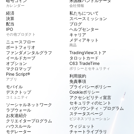
暗号コイン
米国株バンドルデータ
カレンダー
会社情報
経済
私たちについて
決算
スペースミッション
配当
ブログ
IPO
ヘルプセンター
その他プロダクト
キャリア
メディアキット
ニュースフロー
商品
ポートフォリオ
ファンダメンタルグラフ
TradingViewストア
イールドカーブ
タロットカード
オプション
C63 TradeTime
マクロマップ
ポリシーとセキュリティ
Pine Script®
利用規約
アプリ
免責事項
モバイル
プライバシーポリシー
デスクトップ
Cookieポリシー
コミュニティ
アクセシビリティ宣言
セキュリティのヒント
ソーシャルネットワーク
バグバウンティ・プログラム
ラブウォール
ステータスページ
お友達紹介
ビジネスソリューション
クリエイタープログラム
ハウスルール
ウィジェット
モデレーター
チャートライブラリ