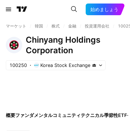
始めましょう
マーケット
/
韓国
/
株式
/
金融
/
投資運用会社
/
10025
Chinyang Holdings
Corporation
100250
Korea Stock Exchange
概要
ファンダメンタル
コミュニティ
テクニカル
季節性
ETF