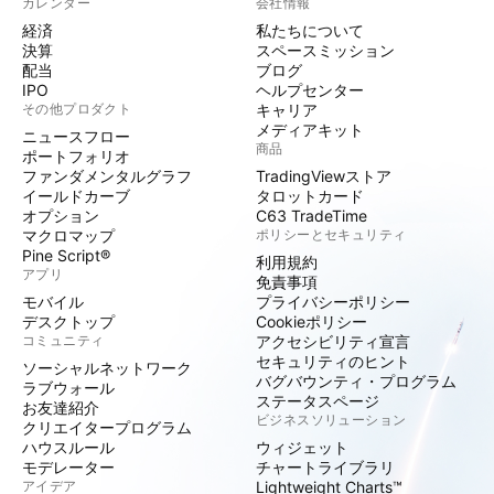
カレンダー
会社情報
経済
私たちについて
決算
スペースミッション
配当
ブログ
IPO
ヘルプセンター
その他プロダクト
キャリア
メディアキット
ニュースフロー
商品
ポートフォリオ
ファンダメンタルグラフ
TradingViewストア
イールドカーブ
タロットカード
オプション
C63 TradeTime
マクロマップ
ポリシーとセキュリティ
Pine Script®
利用規約
アプリ
免責事項
モバイル
プライバシーポリシー
デスクトップ
Cookieポリシー
コミュニティ
アクセシビリティ宣言
セキュリティのヒント
ソーシャルネットワーク
バグバウンティ・プログラム
ラブウォール
ステータスページ
お友達紹介
ビジネスソリューション
クリエイタープログラム
ハウスルール
ウィジェット
モデレーター
チャートライブラリ
アイデア
Lightweight Charts™