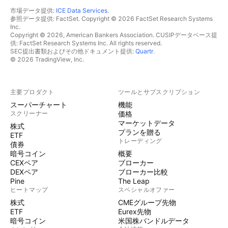
市場データ提供:
ICE Data Services
.
参照データ提供: FactSet. Copyright © 2026 FactSet Research Systems
Inc.
Copyright © 2026, American Bankers Association. CUSIPデータベース提
供: FactSet Research Systems Inc. All rights reserved.
SEC提出書類およびその他ドキュメント提供:
Quartr
.
© 2026 TradingView, Inc.
主要プロダクト
ツールとサブスクリプション
スーパーチャート
機能
スクリーナー
価格
マーケットデータ
株式
プランを贈る
ETF
トレーディング
債券
暗号コイン
概要
CEXペア
ブローカー
DEXペア
ブローカー比較
Pine
The Leap
ヒートマップ
スペシャルオファー
株式
CMEグループ先物
ETF
Eurex先物
暗号コイン
米国株バンドルデータ