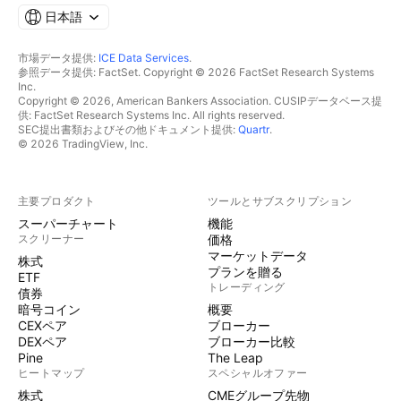
日本語
市場データ提供:
ICE Data Services
.
参照データ提供: FactSet. Copyright © 2026 FactSet Research Systems
Inc.
Copyright © 2026, American Bankers Association. CUSIPデータベース提
供: FactSet Research Systems Inc. All rights reserved.
SEC提出書類およびその他ドキュメント提供:
Quartr
.
© 2026 TradingView, Inc.
主要プロダクト
ツールとサブスクリプション
スーパーチャート
機能
スクリーナー
価格
マーケットデータ
株式
プランを贈る
ETF
トレーディング
債券
暗号コイン
概要
CEXペア
ブローカー
DEXペア
ブローカー比較
Pine
The Leap
ヒートマップ
スペシャルオファー
株式
CMEグループ先物