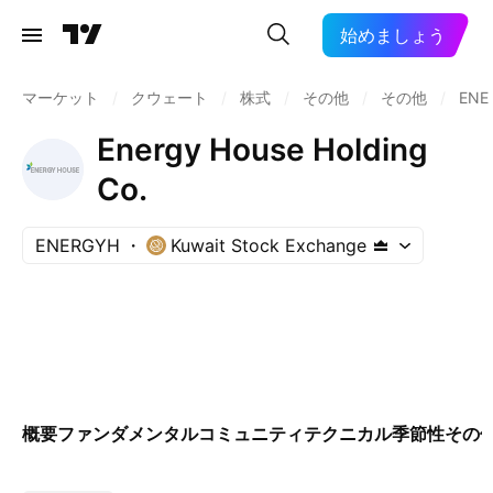
始めましょう
マーケット
/
クウェート
/
株式
/
その他
/
その他
/
ENE
Energy House Holding
Co.
ENERGYH
Kuwait Stock Exchange
概要
ファンダメンタル
コミュニティ
テクニカル
季節性
その