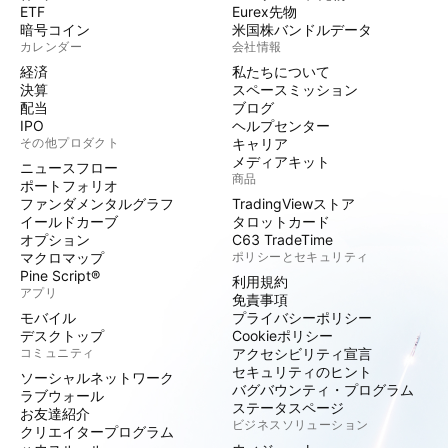
ETF
Eurex先物
暗号コイン
米国株バンドルデータ
カレンダー
会社情報
経済
私たちについて
決算
スペースミッション
配当
ブログ
IPO
ヘルプセンター
その他プロダクト
キャリア
メディアキット
ニュースフロー
商品
ポートフォリオ
ファンダメンタルグラフ
TradingViewストア
イールドカーブ
タロットカード
オプション
C63 TradeTime
マクロマップ
ポリシーとセキュリティ
Pine Script®
利用規約
アプリ
免責事項
モバイル
プライバシーポリシー
デスクトップ
Cookieポリシー
コミュニティ
アクセシビリティ宣言
セキュリティのヒント
ソーシャルネットワーク
バグバウンティ・プログラム
ラブウォール
ステータスページ
お友達紹介
ビジネスソリューション
クリエイタープログラム