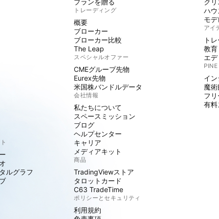
プランを贈る
クリ
トレーディング
ハウ
モデ
概要
アイ
ブローカー
ブローカー比較
トレ
The Leap
教育
スペシャルオファー
エデ
PINE
CMEグループ先物
Eurex先物
イン
米国株バンドルデータ
魔術
会社情報
フリ
有料
私たちについて
スペースミッション
ブログ
ヘルプセンター
クト
キャリア
メディアキット
ー
商品
オ
タルグラフ
TradingViewストア
ブ
タロットカード
C63 TradeTime
ポリシーとセキュリティ
利用規約
免責事項