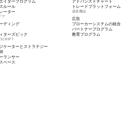
エイタープログラム
アドバンスドチャート
スルール
トレードプラットフォーム
レーター
成長機会
デア
広告
ーディング
ブローカーシステムの統合
パートナープログラム
ィターズピック
教育プログラム
 SCRIPT
ジケーターとストラテジー
師
ーランサー
スペース