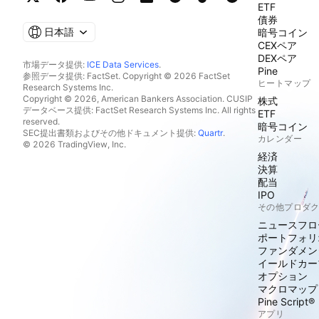
ETF
債券
日本語
暗号コイン
CEXペア
DEXペア
市場データ提供:
ICE Data Services
.
Pine
参照データ提供: FactSet. Copyright © 2026 FactSet
ヒートマップ
Research Systems Inc.
Copyright © 2026, American Bankers Association. CUSIP
株式
データベース提供: FactSet Research Systems Inc. All rights
ETF
reserved.
暗号コイン
SEC提出書類およびその他ドキュメント提供:
Quartr
.
カレンダー
© 2026 TradingView, Inc.
経済
決算
配当
IPO
その他プロダ
ニュースフロ
ポートフォリ
ファンダメン
イールドカー
オプション
マクロマップ
Pine Script®
アプリ