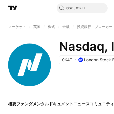
検索
マーケット
/
英国
/
株式
/
金融
/
投資銀行・ブローカー
Nasdaq, I
0K4T
London Stock 
概要
ファンダメンタル
ドキュメント
ニュース
コミュニティ