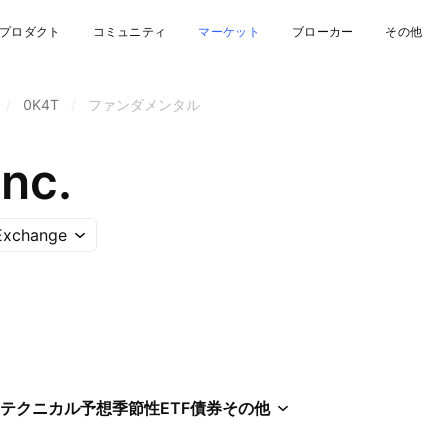
プロダクト
コミュニティ
マーケット
ブローカー
その他
/
0K4T
/
ファンダメンタル
nc.
Exchange
テクニカル
予想
季節性
ETF
債券
その他