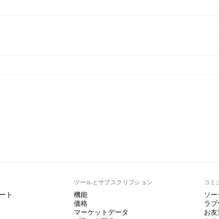
ト
ツールとサブスクリプション
コミ
ート
機能
ソー
価格
ラブ
マーケットデータ
お友