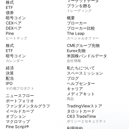
マーケットデータ
株式
プランを贈る
ETF
トレーディング
債券
暗号コイン
概要
CEXペア
ブローカー
DEXペア
ブローカー比較
Pine
The Leap
ヒートマップ
スペシャルオファー
株式
CMEグループ先物
ETF
Eurex先物
暗号コイン
米国株バンドルデータ
カレンダー
会社情報
経済
私たちについて
決算
スペースミッション
配当
ブログ
IPO
ヘルプセンター
その他プロダクト
キャリア
メディアキット
ニュースフロー
商品
ポートフォリオ
ファンダメンタルグラフ
TradingViewストア
イールドカーブ
タロットカード
オプション
C63 TradeTime
マクロマップ
ポリシーとセキュリティ
Pine Script®
利用規約