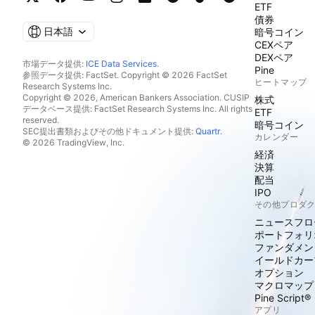
ETF
債券
日本語
暗号コイン
CEXペア
DEXペア
市場データ提供:
ICE Data Services
.
Pine
参照データ提供: FactSet. Copyright © 2026 FactSet
ヒートマップ
Research Systems Inc.
Copyright © 2026, American Bankers Association. CUSIP
株式
データベース提供: FactSet Research Systems Inc. All rights
ETF
reserved.
暗号コイン
SEC提出書類およびその他ドキュメント提供:
Quartr
.
カレンダー
© 2026 TradingView, Inc.
経済
決算
配当
IPO
その他プロダ
ニュースフロ
ポートフォリ
ファンダメン
イールドカー
オプション
マクロマップ
Pine Script®
アプリ