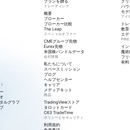
プランを贈る
クリ
トレーディング
ハウ
モデ
概要
アイ
ブローカー
ブローカー比較
トレ
The Leap
教育
スペシャルオファー
エデ
PINE
CMEグループ先物
Eurex先物
イン
米国株バンドルデータ
魔術
会社情報
フリ
有料
私たちについて
スペースミッション
ブログ
ヘルプセンター
クト
キャリア
メディアキット
ー
商品
オ
タルグラフ
TradingViewストア
ブ
タロットカード
C63 TradeTime
ポリシーとセキュリティ
利用規約
免責事項