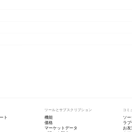
ト
ツールとサブスクリプション
コミ
ート
機能
ソー
価格
ラブ
マーケットデータ
お友