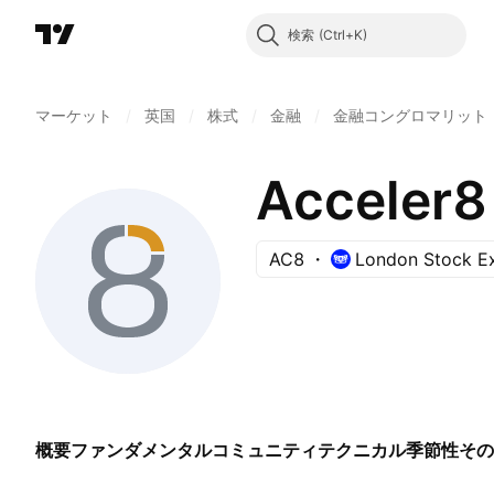
検索
マーケット
/
英国
/
株式
/
金融
/
金融コングロマリット
Acceler8
AC8
London Stock E
概要
ファンダメンタル
コミュニティ
テクニカル
季節性
その