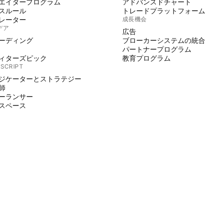
エイタープログラム
アドバンスドチャート
スルール
トレードプラットフォーム
レーター
成長機会
デア
広告
ーディング
ブローカーシステムの統合
パートナープログラム
ィターズピック
教育プログラム
 SCRIPT
ジケーターとストラテジー
師
ーランサー
スペース