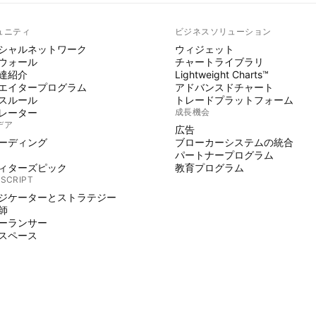
ュニティ
ビジネスソリューション
シャルネットワーク
ウィジェット
ウォール
チャートライブラリ
達紹介
Lightweight Charts™
エイタープログラム
アドバンスドチャート
スルール
トレードプラットフォーム
レーター
成長機会
デア
広告
ーディング
ブローカーシステムの統合
パートナープログラム
ィターズピック
教育プログラム
 SCRIPT
ジケーターとストラテジー
師
ーランサー
スペース