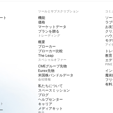
ト
ツールとサブスクリプション
コミ
ート
機能
ソー
価格
ラブ
マーケットデータ
お友
プランを贈る
クリ
トレーディング
ハウ
モデ
概要
アイ
ブローカー
ブローカー比較
トレ
The Leap
教育
スペシャルオファー
エデ
PINE
CMEグループ先物
Eurex先物
イン
米国株バンドルデータ
魔術
会社情報
フリ
有料
私たちについて
スペースミッション
ブログ
ヘルプセンター
クト
キャリア
メディアキット
ー
商品