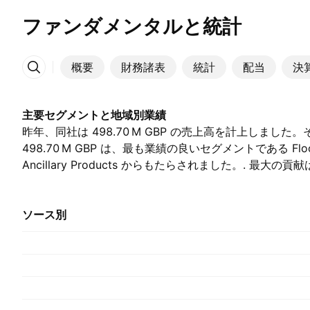
ファンダメンタルと統計
概要
財務諸表
統計
配当
決
その他
主要セグメントと地域別業績
昨年、同社は ‪498.70 M‬ GBP の売上高を計上しまし
‪498.70 M‬ GBP は、最も業績の良いセグメントである Floorco
Ancillary Products からもたらされました。. 最大の
昨年は ‪498.70 M‬ GBP を占めました。, （前年は ‪525.70 
ソース別