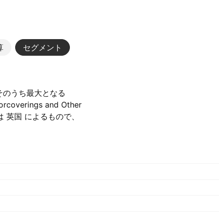
算
セグメント
た。そのうち最大となる
verings and Other
貢献は 英国 によるもので、
M‬ GBP でした）.