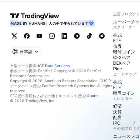
主要プロダク
スーパーチャ
MADE BY HUMANS | 人の手で作られています
スクリーナー
株式
ETF
債券
日本語
暗号コイン
CEXペア
DEXペア
市場データ提供:
ICE Data Services
.
Pine
参照データ提供: FactSet. Copyright © 2026 FactSet
ヒートマップ
Research Systems Inc.
Copyright © 2026, American Bankers Association. CUSIP
株式
データベース提供: FactSet Research Systems Inc. All rights
ETF
reserved.
暗号コイン
SEC提出書類およびその他ドキュメント提供:
Quartr
.
カレンダー
© 2026 TradingView, Inc.
経済
決算
配当
IPO
その他プロダ
ニュースフロ