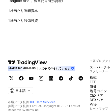
Tangible BPS (1株当たり有形資産)
1株当たり運転資本
1株当たり設備投資
主要プロダク
スーパーチャ
MADE BY HUMANS | 人の手で作られています
スクリーナー
株式
ETF
債券
日本語
暗号コイン
CEXペア
DEXペア
市場データ提供:
ICE Data Services
.
Pine
参照データ提供: FactSet. Copyright © 2026 FactSet
ヒートマップ
Research Systems Inc.