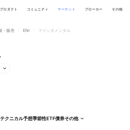
プロダクト
コミュニティ
マーケット
ブローカー
その他
製・販売
/
ENI
/
ファンダメンタル
.
テクニカル
予想
季節性
ETF
債券
その他