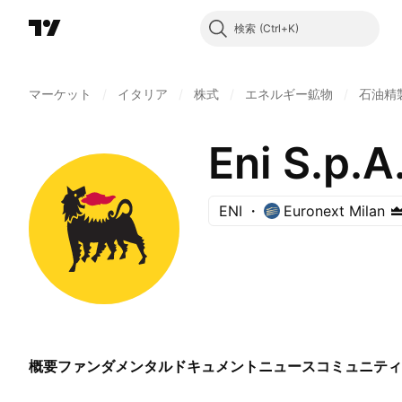
検索
マーケット
/
イタリア
/
株式
/
エネルギー鉱物
/
石油精
Eni S.p.A
ENI
Euronext Milan
概要
ファンダメンタル
ドキュメント
ニュース
コミュニティ