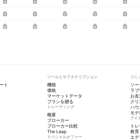
ト
ツールとサブスクリプション
コミ
ート
機能
ソー
価格
ラブ
マーケットデータ
お友
プランを贈る
クリ
トレーディング
ハウ
モデ
概要
アイ
ブローカー
ブローカー比較
トレ
The Leap
教育
スペシャルオファー
エデ