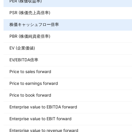
PER (株価収益率)
PSR (株価売上高倍率)
株価キャッシュフロー倍率
PBR (株価純資産倍率)
EV (企業価値)
EV/EBITDA倍率
Price to sales forward
Price to earnings forward
Price to book forward
Enterprise value to EBITDA forward
Enterprise value to EBIT forward
Enterprise value to revenue forward