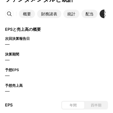
概要
財務諸表
統計
配当
決算
その他
EPSと売上高の概要
次回決算報告日
—
決算期間
—
予想EPS
—
予想売上高
—
EPS
年間
四半期