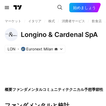
始めましょう
マーケット
/
イタリア
/
株式
/
消費者サービス
/
飲食店
/
Longino & Cardenal SpA
LON
Euronext Milan
概要
ファンダメンタル
コミュニティ
テクニカル
予想
季節性
ファンダメンタルと統計