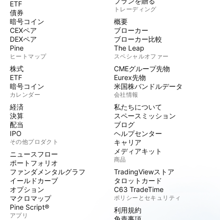
プランを贈る
ETF
トレーディング
債券
暗号コイン
概要
CEXペア
ブローカー
DEXペア
ブローカー比較
Pine
The Leap
ヒートマップ
スペシャルオファー
株式
CMEグループ先物
ETF
Eurex先物
暗号コイン
米国株バンドルデータ
カレンダー
会社情報
経済
私たちについて
決算
スペースミッション
配当
ブログ
IPO
ヘルプセンター
その他プロダクト
キャリア
メディアキット
ニュースフロー
商品
ポートフォリオ
ファンダメンタルグラフ
TradingViewストア
イールドカーブ
タロットカード
オプション
C63 TradeTime
マクロマップ
ポリシーとセキュリティ
Pine Script®
利用規約
アプリ
免責事項