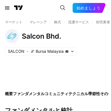
始めましょう
マーケット
/
マレーシア
/
株式
/
流通サービス
/
卸売業者
Salcon Bhd.
SALCON
Bursa Malaysia
概要
ファンダメンタル
コミュニティ
テクニカル
季節性
その
ファンダメンタルと統計