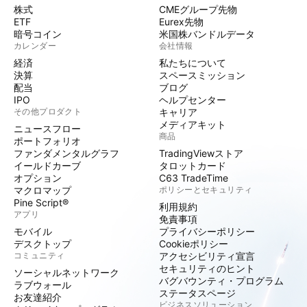
株式
CMEグループ先物
ETF
Eurex先物
暗号コイン
米国株バンドルデータ
カレンダー
会社情報
経済
私たちについて
決算
スペースミッション
配当
ブログ
IPO
ヘルプセンター
その他プロダクト
キャリア
メディアキット
ニュースフロー
商品
ポートフォリオ
ファンダメンタルグラフ
TradingViewストア
イールドカーブ
タロットカード
オプション
C63 TradeTime
マクロマップ
ポリシーとセキュリティ
Pine Script®
利用規約
アプリ
免責事項
モバイル
プライバシーポリシー
デスクトップ
Cookieポリシー
コミュニティ
アクセシビリティ宣言
セキュリティのヒント
ソーシャルネットワーク
バグバウンティ・プログラム
ラブウォール
ステータスページ
お友達紹介
ビジネスソリューション