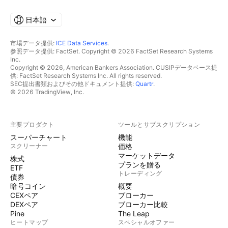
日本語
市場データ提供:
ICE Data Services
.
参照データ提供: FactSet. Copyright © 2026 FactSet Research Systems
Inc.
Copyright © 2026, American Bankers Association. CUSIPデータベース提
供: FactSet Research Systems Inc. All rights reserved.
SEC提出書類およびその他ドキュメント提供:
Quartr
.
© 2026 TradingView, Inc.
主要プロダクト
ツールとサブスクリプション
スーパーチャート
機能
スクリーナー
価格
マーケットデータ
株式
プランを贈る
ETF
トレーディング
債券
暗号コイン
概要
CEXペア
ブローカー
DEXペア
ブローカー比較
Pine
The Leap
ヒートマップ
スペシャルオファー