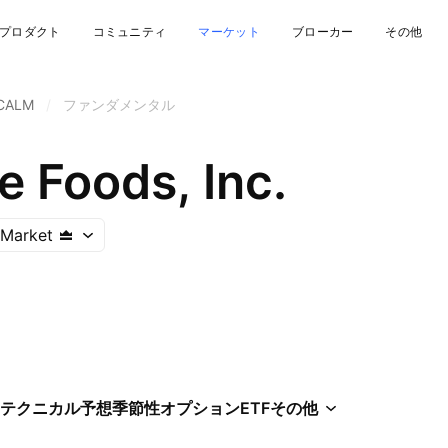
プロダクト
コミュニティ
マーケット
ブローカー
その他
CALM
/
ファンダメンタル
 Foods, Inc.
 Market
テクニカル
予想
季節性
オプション
ETF
その他