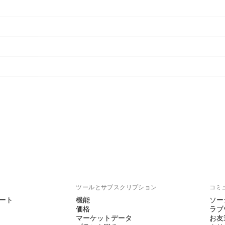
ト
ツールとサブスクリプション
コミ
ート
機能
ソー
価格
ラブ
マーケットデータ
お友