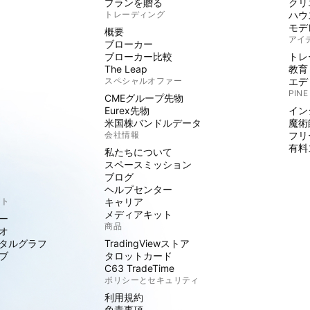
プランを贈る
クリ
トレーディング
ハウ
モデ
概要
アイ
ブローカー
ブローカー比較
トレ
The Leap
教育
スペシャルオファー
エデ
PINE
CMEグループ先物
Eurex先物
イン
米国株バンドルデータ
魔術
会社情報
フリ
有料
私たちについて
スペースミッション
ブログ
ヘルプセンター
クト
キャリア
メディアキット
ー
商品
オ
タルグラフ
TradingViewストア
ブ
タロットカード
C63 TradeTime
ポリシーとセキュリティ
利用規約
免責事項