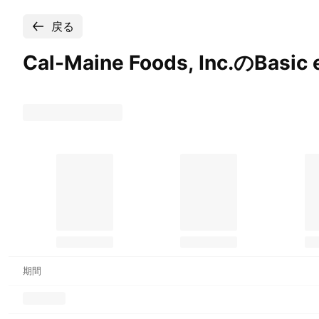
戻る
Cal-Maine Foods, Inc.のBasic 
期間