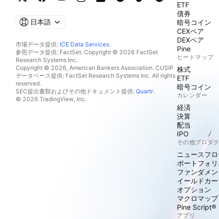
ETF
債券
日本語
暗号コイン
CEXペア
DEXペア
市場データ提供:
ICE Data Services
.
Pine
参照データ提供: FactSet. Copyright © 2026 FactSet
ヒートマップ
Research Systems Inc.
Copyright © 2026, American Bankers Association. CUSIP
株式
データベース提供: FactSet Research Systems Inc. All rights
ETF
reserved.
暗号コイン
SEC提出書類およびその他ドキュメント提供:
Quartr
.
カレンダー
© 2026 TradingView, Inc.
経済
決算
配当
IPO
その他プロダ
ニュースフロ
ポートフォリ
ファンダメン
イールドカー
オプション
マクロマップ
Pine Script®
アプリ