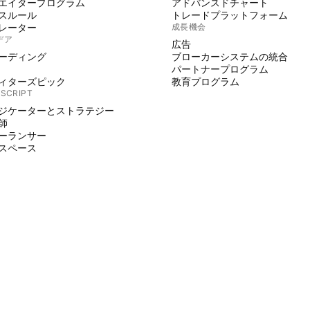
エイタープログラム
アドバンスドチャート
スルール
トレードプラットフォーム
レーター
成長機会
デア
広告
ーディング
ブローカーシステムの統合
パートナープログラム
ィターズピック
教育プログラム
 SCRIPT
ジケーターとストラテジー
師
ーランサー
スペース