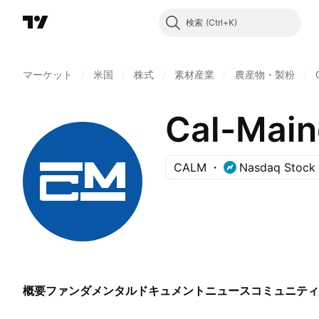
検索
マーケット
/
米国
/
株式
/
素材産業
/
農産物・製粉
/
Cal-Maine
CALM
Nasdaq Stock
概要
ファンダメンタル
ドキュメント
ニュース
コミュニティ