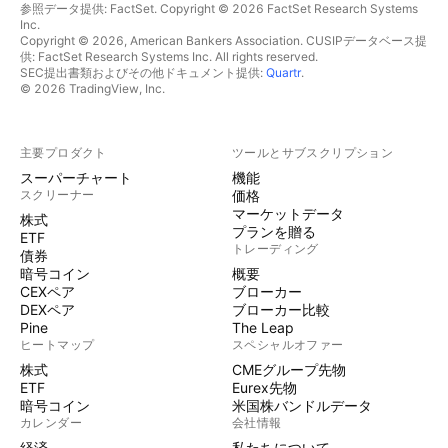
参照データ提供: FactSet. Copyright © 2026 FactSet Research Systems
Inc.
Copyright © 2026, American Bankers Association. CUSIPデータベース提
供: FactSet Research Systems Inc. All rights reserved.
SEC提出書類およびその他ドキュメント提供:
Quartr
.
© 2026 TradingView, Inc.
主要プロダクト
ツールとサブスクリプション
スーパーチャート
機能
スクリーナー
価格
マーケットデータ
株式
プランを贈る
ETF
トレーディング
債券
暗号コイン
概要
CEXペア
ブローカー
DEXペア
ブローカー比較
Pine
The Leap
ヒートマップ
スペシャルオファー
株式
CMEグループ先物
ETF
Eurex先物
暗号コイン
米国株バンドルデータ
カレンダー
会社情報
経済
私たちについて