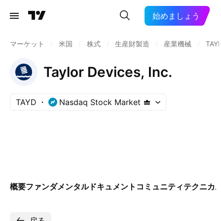
始めましょう
マーケット
/
米国
/
株式
/
生産財製造
/
産業機械
/
TAY
Taylor Devices, Inc.
TAYD
Nasdaq Stock Market
概要
ファンダメンタル
ドキュメント
コミュニティ
テクニカ
戻る