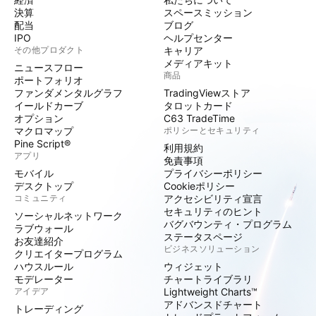
決算
スペースミッション
配当
ブログ
IPO
ヘルプセンター
その他プロダクト
キャリア
メディアキット
ニュースフロー
商品
ポートフォリオ
ファンダメンタルグラフ
TradingViewストア
イールドカーブ
タロットカード
オプション
C63 TradeTime
マクロマップ
ポリシーとセキュリティ
Pine Script®
利用規約
アプリ
免責事項
モバイル
プライバシーポリシー
デスクトップ
Cookieポリシー
コミュニティ
アクセシビリティ宣言
セキュリティのヒント
ソーシャルネットワーク
バグバウンティ・プログラム
ラブウォール
ステータスページ
お友達紹介
ビジネスソリューション
クリエイタープログラム
ハウスルール
ウィジェット
モデレーター
チャートライブラリ
アイデア
Lightweight Charts™
アドバンスドチャート
トレーディング