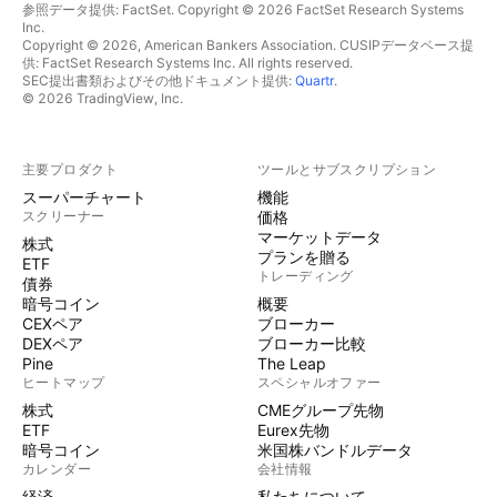
参照データ提供: FactSet. Copyright © 2026 FactSet Research Systems
Inc.
Copyright © 2026, American Bankers Association. CUSIPデータベース提
供: FactSet Research Systems Inc. All rights reserved.
SEC提出書類およびその他ドキュメント提供:
Quartr
.
© 2026 TradingView, Inc.
主要プロダクト
ツールとサブスクリプション
スーパーチャート
機能
スクリーナー
価格
マーケットデータ
株式
プランを贈る
ETF
トレーディング
債券
暗号コイン
概要
CEXペア
ブローカー
DEXペア
ブローカー比較
Pine
The Leap
ヒートマップ
スペシャルオファー
株式
CMEグループ先物
ETF
Eurex先物
暗号コイン
米国株バンドルデータ
カレンダー
会社情報
経済
私たちについて