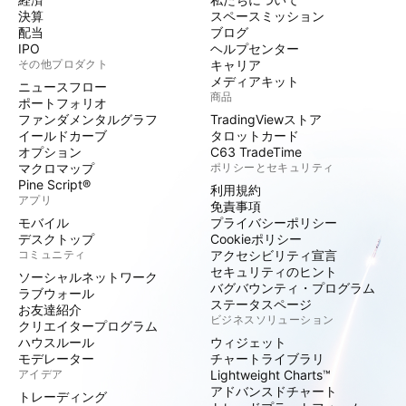
決算
スペースミッション
配当
ブログ
IPO
ヘルプセンター
その他プロダクト
キャリア
メディアキット
ニュースフロー
商品
ポートフォリオ
ファンダメンタルグラフ
TradingViewストア
イールドカーブ
タロットカード
オプション
C63 TradeTime
マクロマップ
ポリシーとセキュリティ
Pine Script®
利用規約
アプリ
免責事項
モバイル
プライバシーポリシー
デスクトップ
Cookieポリシー
コミュニティ
アクセシビリティ宣言
セキュリティのヒント
ソーシャルネットワーク
バグバウンティ・プログラム
ラブウォール
ステータスページ
お友達紹介
ビジネスソリューション
クリエイタープログラム
ハウスルール
ウィジェット
モデレーター
チャートライブラリ
アイデア
Lightweight Charts™
アドバンスドチャート
トレーディング