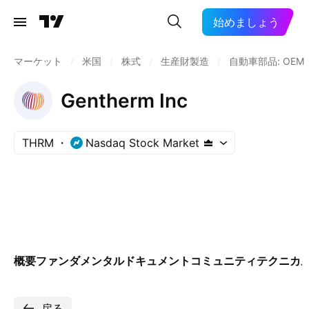
始めましょう
マーケット
/
米国
/
株式
/
生産財製造
/
自動車部品: OEM
Gentherm Inc
THRM
Nasdaq Stock Market
概要
ファンダメンタル
ドキュメント
コミュニティ
テクニカ
戻る