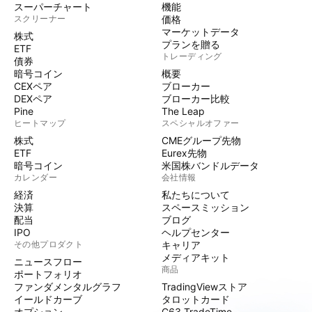
スーパーチャート
機能
スクリーナー
価格
マーケットデータ
株式
プランを贈る
ETF
トレーディング
債券
暗号コイン
概要
CEXペア
ブローカー
DEXペア
ブローカー比較
Pine
The Leap
ヒートマップ
スペシャルオファー
株式
CMEグループ先物
ETF
Eurex先物
暗号コイン
米国株バンドルデータ
カレンダー
会社情報
経済
私たちについて
決算
スペースミッション
配当
ブログ
IPO
ヘルプセンター
その他プロダクト
キャリア
メディアキット
ニュースフロー
商品
ポートフォリオ
ファンダメンタルグラフ
TradingViewストア
イールドカーブ
タロットカード
オプション
C63 TradeTime