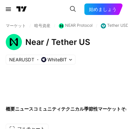
始めましょう
NEAR Protocol
Tether USD
マーケット
/
暗号資産
/
/
Near / Tether US
NEARUSDT
WhiteBIT
概要
ニュース
コミュニティ
テクニカル
季節性
マーケット
そ
フルチャート