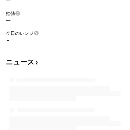
—
始値
—
今日のレンジ
–
ニュース