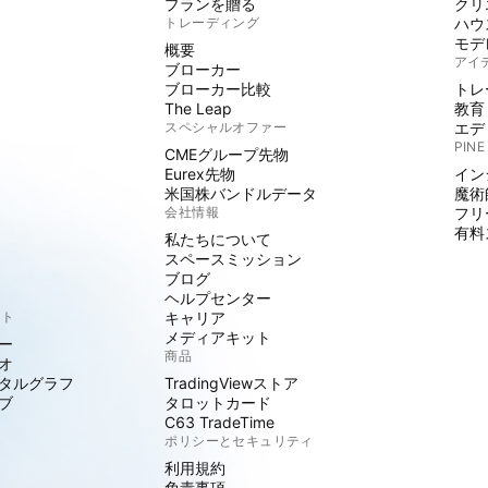
プランを贈る
クリ
トレーディング
ハウ
モデ
概要
アイ
ブローカー
ブローカー比較
トレ
The Leap
教育
スペシャルオファー
エデ
PINE
CMEグループ先物
Eurex先物
イン
米国株バンドルデータ
魔術
会社情報
フリ
有料
私たちについて
スペースミッション
ブログ
ヘルプセンター
クト
キャリア
メディアキット
ー
商品
オ
タルグラフ
TradingViewストア
ブ
タロットカード
C63 TradeTime
ポリシーとセキュリティ
利用規約
免責事項