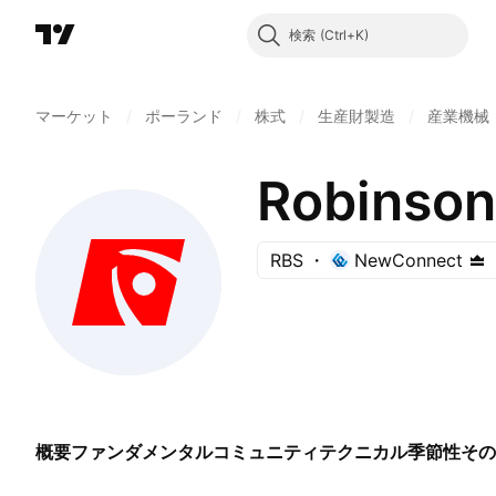
検索
マーケット
/
ポーランド
/
株式
/
生産財製造
/
産業機械
Robinson
RBS
NewConnect
概要
ファンダメンタル
コミュニティ
テクニカル
季節性
その