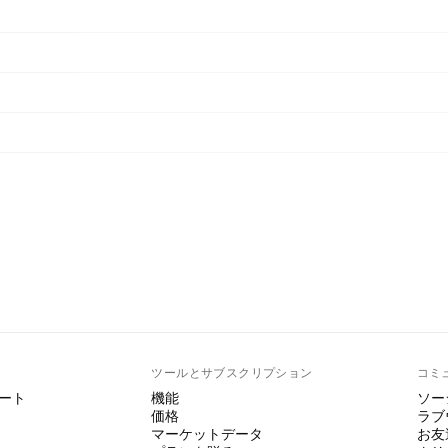
ト
ツールとサブスクリプション
コミ
ート
機能
ソー
価格
ラブ
マーケットデータ
お友