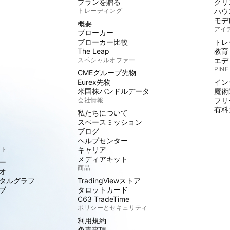
プランを贈る
クリ
トレーディング
ハウ
モデ
概要
アイ
ブローカー
ブローカー比較
トレ
The Leap
教育
スペシャルオファー
エデ
PINE
CMEグループ先物
Eurex先物
イン
米国株バンドルデータ
魔術
会社情報
フリ
有料
私たちについて
スペースミッション
ブログ
ヘルプセンター
クト
キャリア
メディアキット
ー
商品
オ
タルグラフ
TradingViewストア
ブ
タロットカード
C63 TradeTime
ポリシーとセキュリティ
利用規約
免責事項