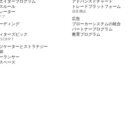
エイタープログラム
アドバンスドチャート
スルール
トレードプラットフォーム
レーター
成長機会
デア
広告
ーディング
ブローカーシステムの統合
パートナープログラム
ィターズピック
教育プログラム
 SCRIPT
ジケーターとストラテジー
師
ーランサー
スペース