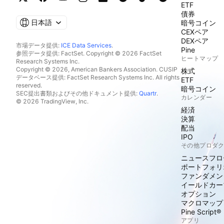
ETF
債券
日本語
暗号コイン
CEXペア
DEXペア
市場データ提供:
ICE Data Services
.
Pine
参照データ提供: FactSet. Copyright © 2026 FactSet
ヒートマップ
Research Systems Inc.
Copyright © 2026, American Bankers Association. CUSIP
株式
データベース提供: FactSet Research Systems Inc. All rights
ETF
reserved.
暗号コイン
SEC提出書類およびその他ドキュメント提供:
Quartr
.
カレンダー
© 2026 TradingView, Inc.
経済
決算
配当
IPO
その他プロダ
ニュースフロ
ポートフォリ
ファンダメン
イールドカー
オプション
マクロマップ
Pine Script®
アプリ