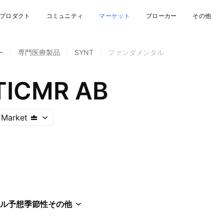
プロダクト
コミュニティ
マーケット
ブローカー
その他
ー
/
専門医療製品
/
SYNT
/
ファンダメンタル
TICMR AB
 Market
ル
予想
季節性
その他