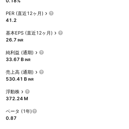
0.18%
PER (直近12ヶ月)
41.2
基本EPS (直近12ヶ月)
26.7
INR
純利益 (通期)
‪33.67 B‬
INR
売上高 (通期)
‪530.41 B‬
INR
浮動株
‪372.24 M‬
ベータ (1年)
0.87