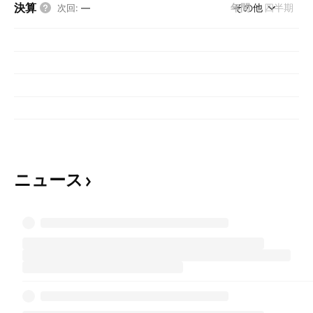
決算
年間
その他
四半期
次回
:
—
ニュース