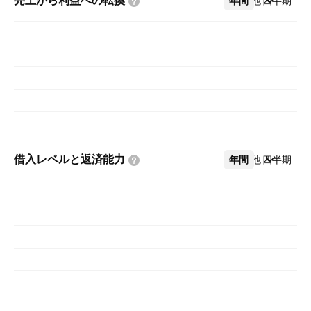
売上から利益への転換
年間
その他
四半期
借入レベルと返済能力
年間
その他
四半期