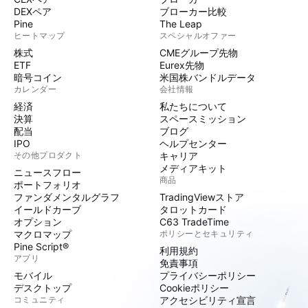
DEXペア
ブローカー比較
Pine
The Leap
ヒートマップ
スペシャルオファー
株式
CMEグループ先物
ETF
Eurex先物
暗号コイン
米国株バンドルデータ
カレンダー
会社情報
経済
私たちについて
決算
スペースミッション
配当
ブログ
IPO
ヘルプセンター
その他プロダクト
キャリア
メディアキット
ニュースフロー
商品
ポートフォリオ
ファンダメンタルグラフ
TradingViewストア
イールドカーブ
タロットカード
オプション
C63 TradeTime
マクロマップ
ポリシーとセキュリティ
Pine Script®
利用規約
アプリ
免責事項
モバイル
プライバシーポリシー
デスクトップ
Cookieポリシー
コミュニティ
アクセシビリティ宣言