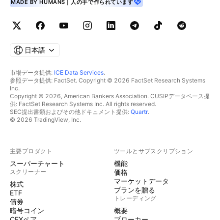
MADE BY HUMANS | 人の手で作られています
日本語
市場データ提供:
ICE Data Services
.
参照データ提供: FactSet. Copyright © 2026 FactSet Research Systems
Inc.
Copyright © 2026, American Bankers Association. CUSIPデータベース提
供: FactSet Research Systems Inc. All rights reserved.
SEC提出書類およびその他ドキュメント提供:
Quartr
.
© 2026 TradingView, Inc.
主要プロダクト
ツールとサブスクリプション
スーパーチャート
機能
スクリーナー
価格
マーケットデータ
株式
プランを贈る
ETF
トレーディング
債券
暗号コイン
概要
CEXペア
ブローカー