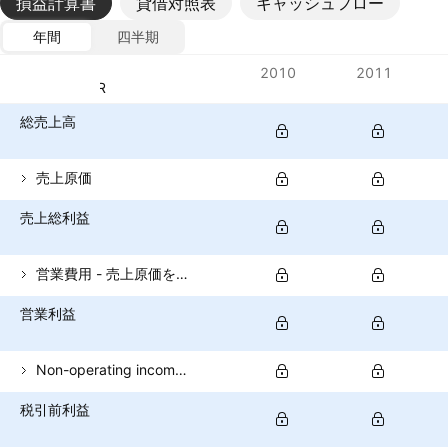
損益計算書
貸借対照表
キャッシュフロー
年間
四半期
指標
2010
2011
通貨: INR
総売上高
売上原価
売上総利益
営業費用 - 売上原価を除く
営業利益
Non-operating income (total)
税引前利益