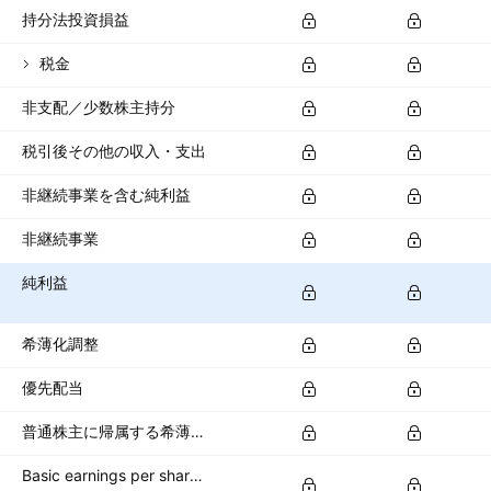
持分法投資損益
税金
非支配／少数株主持分
税引後その他の収入・支出
非継続事業を含む純利益
非継続事業
純利益
希薄化調整
優先配当
普通株主に帰属する希薄化純利益
Basic earnings per share (basic EPS)