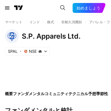
始めましょう
マーケット
/
インド
/
株式
/
非耐久消費財
/
アパレル・フ
S.P. Apparels Ltd.
SPAL
NSE
概要
ファンダメンタル
コミュニティ
テクニカル
予想
季節性
ファンダメンタルと統計