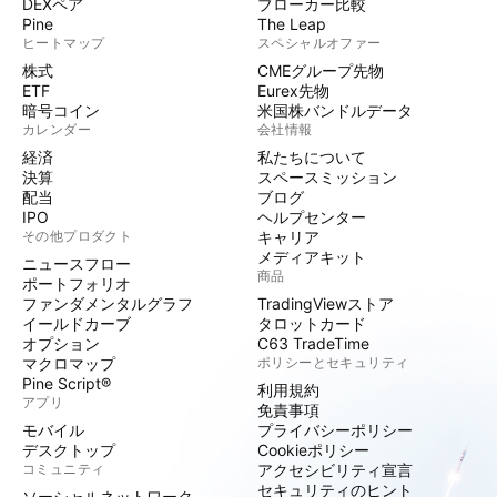
DEXペア
ブローカー比較
Pine
The Leap
ヒートマップ
スペシャルオファー
株式
CMEグループ先物
ETF
Eurex先物
暗号コイン
米国株バンドルデータ
カレンダー
会社情報
経済
私たちについて
決算
スペースミッション
配当
ブログ
IPO
ヘルプセンター
その他プロダクト
キャリア
メディアキット
ニュースフロー
商品
ポートフォリオ
ファンダメンタルグラフ
TradingViewストア
イールドカーブ
タロットカード
オプション
C63 TradeTime
マクロマップ
ポリシーとセキュリティ
Pine Script®
利用規約
アプリ
免責事項
モバイル
プライバシーポリシー
デスクトップ
Cookieポリシー
コミュニティ
アクセシビリティ宣言
セキュリティのヒント
ソーシャルネットワーク