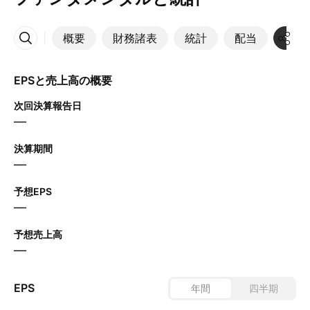
概要
財務諸表
統計
配当
決算
その他
EPSと売上高の概要
次回決算報告日
—
決算期間
—
予想EPS
—
予想売上高
—
EPS
年間
四半期