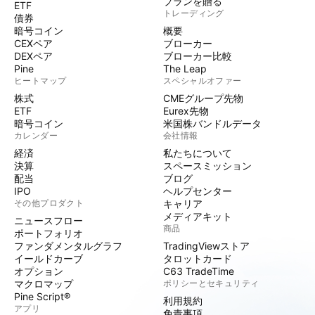
プランを贈る
ETF
トレーディング
債券
暗号コイン
概要
CEXペア
ブローカー
DEXペア
ブローカー比較
Pine
The Leap
ヒートマップ
スペシャルオファー
株式
CMEグループ先物
ETF
Eurex先物
暗号コイン
米国株バンドルデータ
カレンダー
会社情報
経済
私たちについて
決算
スペースミッション
配当
ブログ
IPO
ヘルプセンター
その他プロダクト
キャリア
メディアキット
ニュースフロー
商品
ポートフォリオ
ファンダメンタルグラフ
TradingViewストア
イールドカーブ
タロットカード
オプション
C63 TradeTime
マクロマップ
ポリシーとセキュリティ
Pine Script®
利用規約
アプリ
免責事項