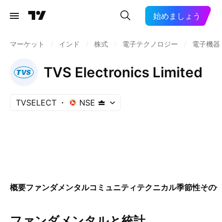
始めましょう
マーケット
/
インド
/
株式
/
電子テクノロジー
/
電子機器
TVS Electronics Limited
TVSELECT
NSE
概要
ファンダメンタル
コミュニティ
テクニカル
季節性
その
ファンダメンタルと統計