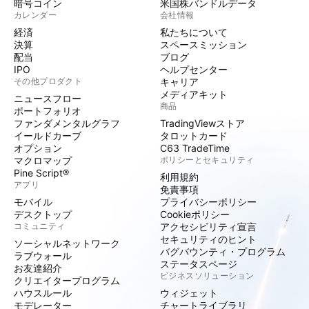
暗号コイン
米国株バンドルデータ
カレンダー
会社情報
経済
私たちについて
決算
スペースミッション
配当
ブログ
IPO
ヘルプセンター
その他プロダクト
キャリア
メディアキット
ニュースフロー
商品
ポートフォリオ
ファンダメンタルグラフ
TradingViewストア
イールドカーブ
タロットカード
オプション
C63 TradeTime
マクロマップ
ポリシーとセキュリティ
Pine Script®
利用規約
アプリ
免責事項
モバイル
プライバシーポリシー
デスクトップ
Cookieポリシー
コミュニティ
アクセシビリティ宣言
セキュリティのヒント
ソーシャルネットワーク
バグバウンティ・プログラム
ラブウォール
ステータスページ
お友達紹介
ビジネスソリューション
クリエイタープログラム
ハウスルール
ウィジェット
モデレーター
チャートライブラリ