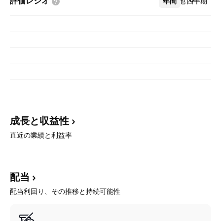
評価レシオ
年間
その他
四半期
成長と収益性
直近の業績と利益率
配当
配当利回り、その推移と持続可能性