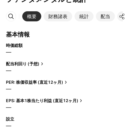
概要
財務諸表
統計
配当
決算
その他
基本情報
時価総額
—
配当利回り (予想)
—
PER: 株価収益率 (直近12ヶ月)
—
EPS: 基本1株当たり利益 (直近12ヶ月)
—
設立
—