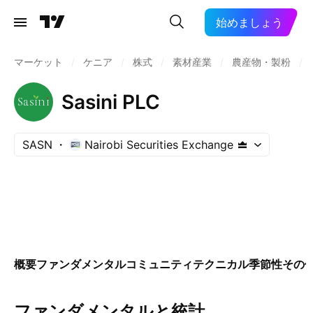
始めましょう
マーケット
/
ケニア
/
株式
/
素材産業
/
農産物・製粉
/
Sasini PLC
SASN
Nairobi Securities Exchange
概要
ファンダメンタル
コミュニティ
テクニカル
季節性
その
ファンダメンタルと統計