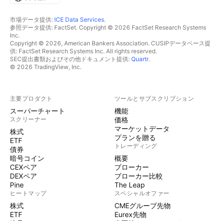
市場データ提供:
ICE Data Services
.
参照データ提供: FactSet. Copyright © 2026 FactSet Research Systems
Inc.
Copyright © 2026, American Bankers Association. CUSIPデータベース提
供: FactSet Research Systems Inc. All rights reserved.
SEC提出書類およびその他ドキュメント提供:
Quartr
.
© 2026 TradingView, Inc.
主要プロダクト
ツールとサブスクリプション
スーパーチャート
機能
スクリーナー
価格
マーケットデータ
株式
プランを贈る
ETF
トレーディング
債券
暗号コイン
概要
CEXペア
ブローカー
DEXペア
ブローカー比較
Pine
The Leap
ヒートマップ
スペシャルオファー
株式
CMEグループ先物
ETF
Eurex先物