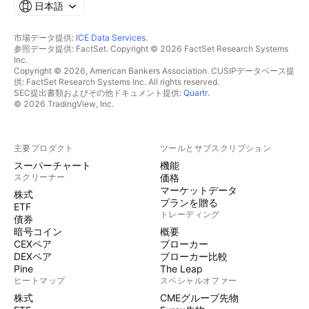
日本語
市場データ提供:
ICE Data Services
.
参照データ提供: FactSet. Copyright © 2026 FactSet Research Systems
Inc.
Copyright © 2026, American Bankers Association. CUSIPデータベース提
供: FactSet Research Systems Inc. All rights reserved.
SEC提出書類およびその他ドキュメント提供:
Quartr
.
© 2026 TradingView, Inc.
主要プロダクト
ツールとサブスクリプション
スーパーチャート
機能
スクリーナー
価格
マーケットデータ
株式
プランを贈る
ETF
トレーディング
債券
暗号コイン
概要
CEXペア
ブローカー
DEXペア
ブローカー比較
Pine
The Leap
ヒートマップ
スペシャルオファー
株式
CMEグループ先物