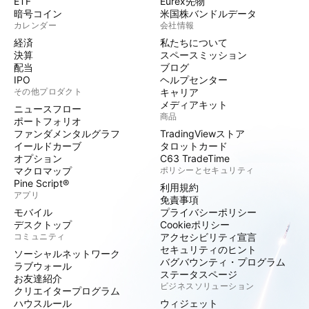
ETF
Eurex先物
暗号コイン
米国株バンドルデータ
カレンダー
会社情報
経済
私たちについて
決算
スペースミッション
配当
ブログ
IPO
ヘルプセンター
その他プロダクト
キャリア
メディアキット
ニュースフロー
商品
ポートフォリオ
ファンダメンタルグラフ
TradingViewストア
イールドカーブ
タロットカード
オプション
C63 TradeTime
マクロマップ
ポリシーとセキュリティ
Pine Script®
利用規約
アプリ
免責事項
モバイル
プライバシーポリシー
デスクトップ
Cookieポリシー
コミュニティ
アクセシビリティ宣言
セキュリティのヒント
ソーシャルネットワーク
バグバウンティ・プログラム
ラブウォール
ステータスページ
お友達紹介
ビジネスソリューション
クリエイタープログラム
ハウスルール
ウィジェット