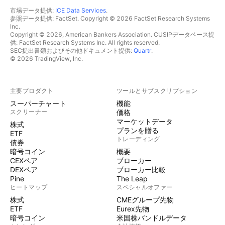
市場データ提供:
ICE Data Services
.
参照データ提供: FactSet. Copyright © 2026 FactSet Research Systems
Inc.
Copyright © 2026, American Bankers Association. CUSIPデータベース提
供: FactSet Research Systems Inc. All rights reserved.
SEC提出書類およびその他ドキュメント提供:
Quartr
.
© 2026 TradingView, Inc.
主要プロダクト
ツールとサブスクリプション
スーパーチャート
機能
スクリーナー
価格
マーケットデータ
株式
プランを贈る
ETF
トレーディング
債券
暗号コイン
概要
CEXペア
ブローカー
DEXペア
ブローカー比較
Pine
The Leap
ヒートマップ
スペシャルオファー
株式
CMEグループ先物
ETF
Eurex先物
暗号コイン
米国株バンドルデータ