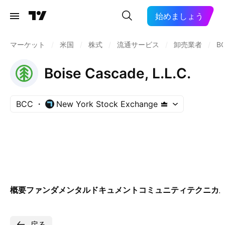
始めましょう
マーケット
/
米国
/
株式
/
流通サービス
/
卸売業者
/
B
Boise Cascade, L.L.C.
BCC
New York Stock Exchange
概要
ファンダメンタル
ドキュメント
コミュニティ
テクニカ
戻る