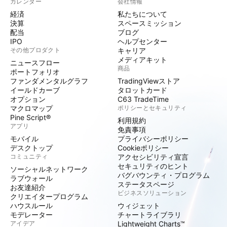
カレンダー
会社情報
経済
私たちについて
決算
スペースミッション
配当
ブログ
IPO
ヘルプセンター
その他プロダクト
キャリア
メディアキット
ニュースフロー
商品
ポートフォリオ
ファンダメンタルグラフ
TradingViewストア
イールドカーブ
タロットカード
オプション
C63 TradeTime
マクロマップ
ポリシーとセキュリティ
Pine Script®
利用規約
アプリ
免責事項
モバイル
プライバシーポリシー
デスクトップ
Cookieポリシー
コミュニティ
アクセシビリティ宣言
セキュリティのヒント
ソーシャルネットワーク
バグバウンティ・プログラム
ラブウォール
ステータスページ
お友達紹介
ビジネスソリューション
クリエイタープログラム
ハウスルール
ウィジェット
モデレーター
チャートライブラリ
アイデア
Lightweight Charts™