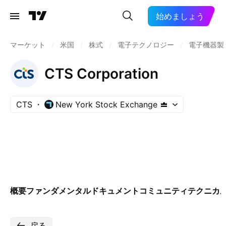
始めましょう
マーケット
/
米国
/
株式
/
電子テクノロジー
/
電子機器製
CTS Corporation
CTS
New York Stock Exchange
概要
ファンダメンタル
ドキュメント
コミュニティ
テクニカ
戻る