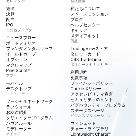
カレンダー
会社情報
経済
私たちについて
決算
スペースミッション
配当
ブログ
IPO
ヘルプセンター
その他プロダクト
キャリア
メディアキット
ニュースフロー
商品
ポートフォリオ
ファンダメンタルグラフ
TradingViewストア
イールドカーブ
タロットカード
オプション
C63 TradeTime
マクロマップ
ポリシーとセキュリティ
Pine Script®
利用規約
アプリ
免責事項
モバイル
プライバシーポリシー
デスクトップ
Cookieポリシー
コミュニティ
アクセシビリティ宣言
セキュリティのヒント
ソーシャルネットワーク
バグバウンティ・プログラム
ラブウォール
ステータスページ
お友達紹介
ビジネスソリューション
クリエイタープログラム
ハウスルール
ウィジェット
モデレーター
チャートライブラリ
アイデア
Lightweight Charts™