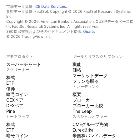
市場データ提供:
ICE Data Services
.
参照データ提供: FactSet. Copyright © 2026 FactSet Research Systems
Inc.
Copyright © 2026, American Bankers Association. CUSIPデータベース提
供: FactSet Research Systems Inc. All rights reserved.
SEC提出書類およびその他ドキュメント提供:
Quartr
.
© 2026 TradingView, Inc.
主要プロダクト
ツールとサブスクリプション
スーパーチャート
機能
スクリーナー
価格
マーケットデータ
株式
プランを贈る
ETF
トレーディング
債券
暗号コイン
概要
CEXペア
ブローカー
DEXペア
ブローカー比較
Pine
The Leap
ヒートマップ
スペシャルオファー
株式
CMEグループ先物
ETF
Eurex先物
暗号コイン
米国株バンドルデータ