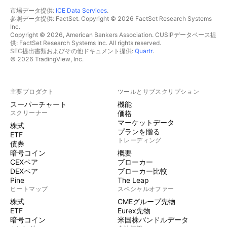
市場データ提供:
ICE Data Services
.
参照データ提供: FactSet. Copyright © 2026 FactSet Research Systems
Inc.
Copyright © 2026, American Bankers Association. CUSIPデータベース提
供: FactSet Research Systems Inc. All rights reserved.
SEC提出書類およびその他ドキュメント提供:
Quartr
.
© 2026 TradingView, Inc.
主要プロダクト
ツールとサブスクリプション
スーパーチャート
機能
スクリーナー
価格
マーケットデータ
株式
プランを贈る
ETF
トレーディング
債券
暗号コイン
概要
CEXペア
ブローカー
DEXペア
ブローカー比較
Pine
The Leap
ヒートマップ
スペシャルオファー
株式
CMEグループ先物
ETF
Eurex先物
暗号コイン
米国株バンドルデータ