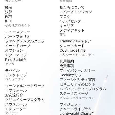
カレンダー
会社情報
経済
私たちについて
決算
スペースミッション
配当
ブログ
IPO
ヘルプセンター
その他プロダクト
キャリア
メディアキット
ニュースフロー
商品
ポートフォリオ
ファンダメンタルグラフ
TradingViewストア
イールドカーブ
タロットカード
オプション
C63 TradeTime
マクロマップ
ポリシーとセキュリティ
Pine Script®
利用規約
アプリ
免責事項
モバイル
プライバシーポリシー
デスクトップ
Cookieポリシー
コミュニティ
アクセシビリティ宣言
セキュリティのヒント
ソーシャルネットワーク
バグバウンティ・プログラム
ラブウォール
ステータスページ
お友達紹介
ビジネスソリューション
クリエイタープログラム
ハウスルール
ウィジェット
モデレーター
チャートライブラリ
アイデア
Lightweight Charts™