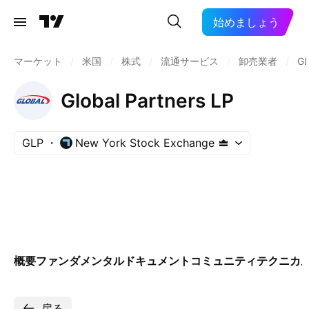
始めましょう
マーケット
/
米国
/
株式
/
流通サービス
/
卸売業者
/
G
Global Partners LP
GLP
New York Stock Exchange
概要
ファンダメンタル
ドキュメント
コミュニティ
テクニカ
戻る