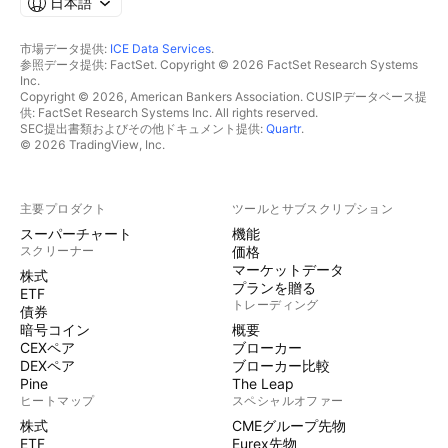
日本語
市場データ提供:
ICE Data Services
.
参照データ提供: FactSet. Copyright © 2026 FactSet Research Systems
Inc.
Copyright © 2026, American Bankers Association. CUSIPデータベース提
供: FactSet Research Systems Inc. All rights reserved.
SEC提出書類およびその他ドキュメント提供:
Quartr
.
© 2026 TradingView, Inc.
主要プロダクト
ツールとサブスクリプション
スーパーチャート
機能
スクリーナー
価格
マーケットデータ
株式
プランを贈る
ETF
トレーディング
債券
暗号コイン
概要
CEXペア
ブローカー
DEXペア
ブローカー比較
Pine
The Leap
ヒートマップ
スペシャルオファー
株式
CMEグループ先物
ETF
Eurex先物