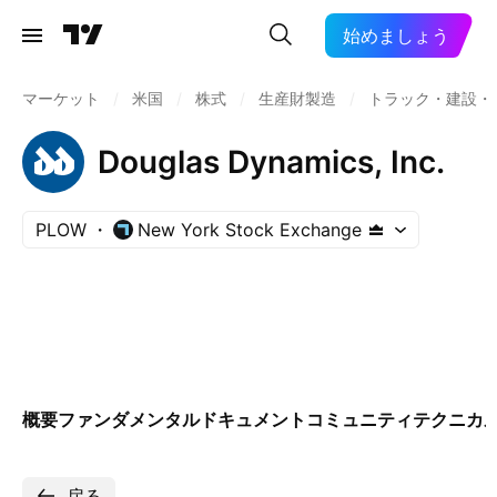
始めましょう
マーケット
/
米国
/
株式
/
生産財製造
/
トラック・建設・
Douglas Dynamics, Inc.
PLOW
New York Stock Exchange
概要
ファンダメンタル
ドキュメント
コミュニティ
テクニカ
戻る