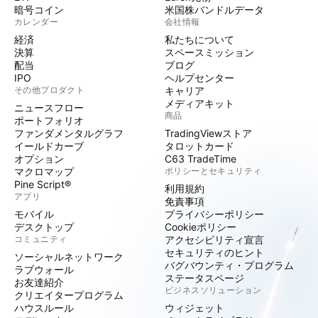
暗号コイン
米国株バンドルデータ
カレンダー
会社情報
経済
私たちについて
決算
スペースミッション
配当
ブログ
IPO
ヘルプセンター
その他プロダクト
キャリア
メディアキット
ニュースフロー
商品
ポートフォリオ
ファンダメンタルグラフ
TradingViewストア
イールドカーブ
タロットカード
オプション
C63 TradeTime
マクロマップ
ポリシーとセキュリティ
Pine Script®
利用規約
アプリ
免責事項
モバイル
プライバシーポリシー
デスクトップ
Cookieポリシー
コミュニティ
アクセシビリティ宣言
セキュリティのヒント
ソーシャルネットワーク
バグバウンティ・プログラム
ラブウォール
ステータスページ
お友達紹介
ビジネスソリューション
クリエイタープログラム
ハウスルール
ウィジェット