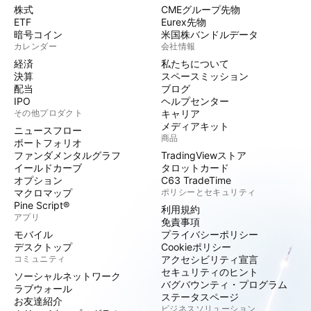
株式
CMEグループ先物
ETF
Eurex先物
暗号コイン
米国株バンドルデータ
カレンダー
会社情報
経済
私たちについて
決算
スペースミッション
配当
ブログ
IPO
ヘルプセンター
その他プロダクト
キャリア
メディアキット
ニュースフロー
商品
ポートフォリオ
ファンダメンタルグラフ
TradingViewストア
イールドカーブ
タロットカード
オプション
C63 TradeTime
マクロマップ
ポリシーとセキュリティ
Pine Script®
利用規約
アプリ
免責事項
モバイル
プライバシーポリシー
デスクトップ
Cookieポリシー
コミュニティ
アクセシビリティ宣言
セキュリティのヒント
ソーシャルネットワーク
バグバウンティ・プログラム
ラブウォール
ステータスページ
お友達紹介
ビジネスソリューション