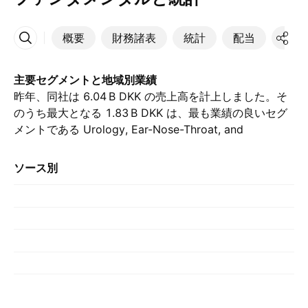
概要
財務諸表
統計
配当
決算
その他
主要セグメントと地域別業績
昨年、同社は ‪6.04 B‬ DKK の売上高を計上しました。そ
のうち最大となる ‪1.83 B‬ DKK は、最も業績の良いセグ
メントである Urology, Ear-Nose-Throat, and
Gastroenterology からもたらされました。. 最大の貢献
は 米国 によるもので、昨年は ‪2.98 B‬ DKK を占めまし
ソース別
た。, （前年は ‪2.67 B‬ DKK でした）.