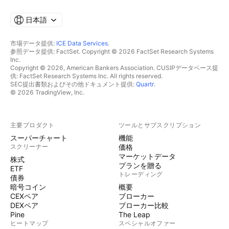
日本語
市場データ提供:
ICE Data Services
.
参照データ提供: FactSet. Copyright © 2026 FactSet Research Systems
Inc.
Copyright © 2026, American Bankers Association. CUSIPデータベース提
供: FactSet Research Systems Inc. All rights reserved.
SEC提出書類およびその他ドキュメント提供:
Quartr
.
© 2026 TradingView, Inc.
主要プロダクト
ツールとサブスクリプション
スーパーチャート
機能
スクリーナー
価格
マーケットデータ
株式
プランを贈る
ETF
トレーディング
債券
暗号コイン
概要
CEXペア
ブローカー
DEXペア
ブローカー比較
Pine
The Leap
ヒートマップ
スペシャルオファー