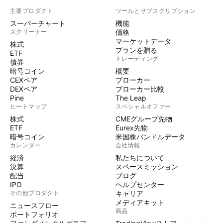
主要プロダクト
ツールとサブスクリプション
スーパーチャート
機能
スクリーナー
価格
マーケットデータ
株式
プランを贈る
ETF
トレーディング
債券
暗号コイン
概要
CEXペア
ブローカー
DEXペア
ブローカー比較
Pine
The Leap
ヒートマップ
スペシャルオファー
株式
CMEグループ先物
ETF
Eurex先物
暗号コイン
米国株バンドルデータ
カレンダー
会社情報
経済
私たちについて
決算
スペースミッション
配当
ブログ
IPO
ヘルプセンター
その他プロダクト
キャリア
メディアキット
ニュースフロー
商品
ポートフォリオ