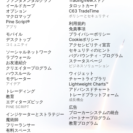
ファンダメンタルグラフ
TradingViewストア
イールドカーブ
タロットカード
オプション
C63 TradeTime
マクロマップ
ポリシーとセキュリティ
Pine Script®
利用規約
アプリ
免責事項
モバイル
プライバシーポリシー
デスクトップ
Cookieポリシー
コミュニティ
アクセシビリティ宣言
セキュリティのヒント
ソーシャルネットワーク
バグバウンティ・プログラム
ラブウォール
ステータスページ
お友達紹介
ビジネスソリューション
クリエイタープログラム
ハウスルール
ウィジェット
モデレーター
チャートライブラリ
アイデア
Lightweight Charts™
アドバンスドチャート
トレーディング
トレードプラットフォーム
教育
成長機会
エディターズピック
PINE SCRIPT
広告
ブローカーシステムの統合
インジケーターとストラテジー
パートナープログラム
魔術師
教育プログラム
フリーランサー
有料スペース