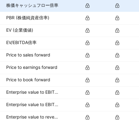
株価キャッシュフロー倍率
PBR (株価純資産倍率)
EV (企業価値)
EV/EBITDA倍率
Price to sales forward
Price to earnings forward
Price to book forward
Enterprise value to EBITDA forward
Enterprise value to EBIT forward
Enterprise value to revenue forward