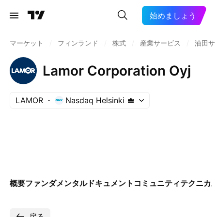
始めましょう
マーケット
/
フィンランド
/
株式
/
産業サービス
/
油田サ
Lamor Corporation Oyj
LAMOR
Nasdaq Helsinki
概要
ファンダメンタル
ドキュメント
コミュニティ
テクニカ
戻る