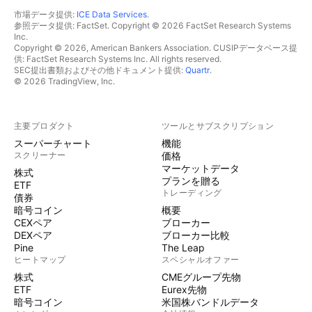
市場データ提供:
ICE Data Services
.
参照データ提供: FactSet. Copyright © 2026 FactSet Research Systems
Inc.
Copyright © 2026, American Bankers Association. CUSIPデータベース提
供: FactSet Research Systems Inc. All rights reserved.
SEC提出書類およびその他ドキュメント提供:
Quartr
.
© 2026 TradingView, Inc.
主要プロダクト
ツールとサブスクリプション
スーパーチャート
機能
スクリーナー
価格
マーケットデータ
株式
プランを贈る
ETF
トレーディング
債券
暗号コイン
概要
CEXペア
ブローカー
DEXペア
ブローカー比較
Pine
The Leap
ヒートマップ
スペシャルオファー
株式
CMEグループ先物
ETF
Eurex先物
暗号コイン
米国株バンドルデータ