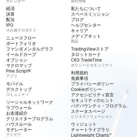
カレンダー
会社情報
経済
私たちについて
決算
スペースミッション
配当
ブログ
IPO
ヘルプセンター
その他プロダクト
キャリア
メディアキット
ニュースフロー
商品
ポートフォリオ
ファンダメンタルグラフ
TradingViewストア
イールドカーブ
タロットカード
オプション
C63 TradeTime
マクロマップ
ポリシーとセキュリティ
Pine Script®
利用規約
アプリ
免責事項
モバイル
プライバシーポリシー
デスクトップ
Cookieポリシー
コミュニティ
アクセシビリティ宣言
セキュリティのヒント
ソーシャルネットワーク
バグバウンティ・プログラム
ラブウォール
ステータスページ
お友達紹介
ビジネスソリューション
クリエイタープログラム
ハウスルール
ウィジェット
モデレーター
チャートライブラリ
アイデア
Lightweight Charts™