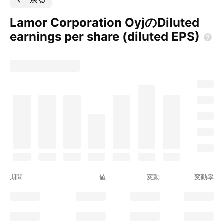
Lamor Corporation OyjのDiluted
earnings per share (diluted
EPS)
期間
値
変動
変動率