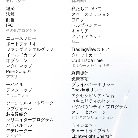
カレンダー
会社情報
経済
私たちについて
決算
スペースミッション
配当
ブログ
IPO
ヘルプセンター
その他プロダクト
キャリア
メディアキット
ニュースフロー
商品
ポートフォリオ
ファンダメンタルグラフ
TradingViewストア
イールドカーブ
タロットカード
オプション
C63 TradeTime
マクロマップ
ポリシーとセキュリティ
Pine Script®
利用規約
アプリ
免責事項
モバイル
プライバシーポリシー
デスクトップ
Cookieポリシー
コミュニティ
アクセシビリティ宣言
セキュリティのヒント
ソーシャルネットワーク
バグバウンティ・プログラム
ラブウォール
ステータスページ
お友達紹介
ビジネスソリューション
クリエイタープログラム
ハウスルール
ウィジェット
モデレーター
チャートライブラリ
アイデア
Lightweight Charts™