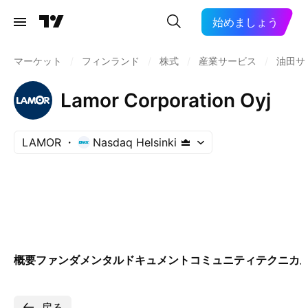
始めましょう
マーケット
/
フィンランド
/
株式
/
産業サービス
/
油田サ
Lamor Corporation Oyj
LAMOR
Nasdaq Helsinki
概要
ファンダメンタル
ドキュメント
コミュニティ
テクニカ
戻る