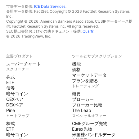
市場データ提供:
ICE Data Services
.
参照データ提供: FactSet. Copyright © 2026 FactSet Research Systems
Inc.
Copyright © 2026, American Bankers Association. CUSIPデータベース提
供: FactSet Research Systems Inc. All rights reserved.
SEC提出書類およびその他ドキュメント提供:
Quartr
.
© 2026 TradingView, Inc.
主要プロダクト
ツールとサブスクリプション
スーパーチャート
機能
スクリーナー
価格
マーケットデータ
株式
プランを贈る
ETF
トレーディング
債券
暗号コイン
概要
CEXペア
ブローカー
DEXペア
ブローカー比較
Pine
The Leap
ヒートマップ
スペシャルオファー
株式
CMEグループ先物
ETF
Eurex先物
暗号コイン
米国株バンドルデータ