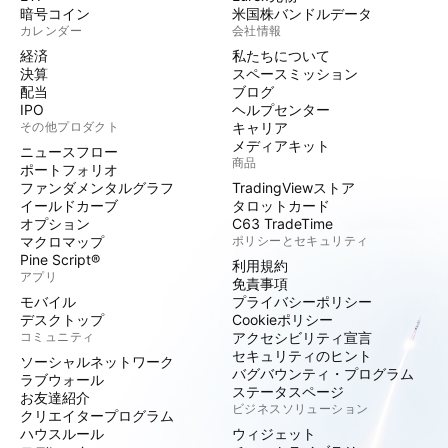
暗号コイン
米国株バンドルデータ
カレンダー
会社情報
経済
私たちについて
決算
スペースミッション
配当
ブログ
IPO
ヘルプセンター
その他プロダクト
キャリア
メディアキット
ニュースフロー
商品
ポートフォリオ
ファンダメンタルグラフ
TradingViewストア
イールドカーブ
タロットカード
オプション
C63 TradeTime
マクロマップ
ポリシーとセキュリティ
Pine Script®
利用規約
アプリ
免責事項
モバイル
プライバシーポリシー
デスクトップ
Cookieポリシー
コミュニティ
アクセシビリティ宣言
セキュリティのヒント
ソーシャルネットワーク
バグバウンティ・プログラム
ラブウォール
ステータスページ
お友達紹介
ビジネスソリューション
クリエイタープログラム
ハウスルール
ウィジェット