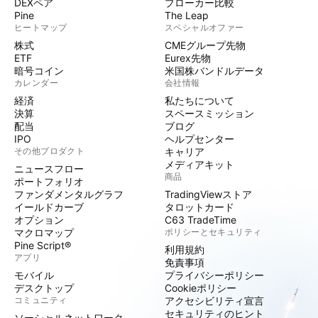
DEXペア
ブローカー比較
Pine
The Leap
ヒートマップ
スペシャルオファー
株式
CMEグループ先物
ETF
Eurex先物
暗号コイン
米国株バンドルデータ
カレンダー
会社情報
経済
私たちについて
決算
スペースミッション
配当
ブログ
IPO
ヘルプセンター
その他プロダクト
キャリア
メディアキット
ニュースフロー
商品
ポートフォリオ
ファンダメンタルグラフ
TradingViewストア
イールドカーブ
タロットカード
オプション
C63 TradeTime
マクロマップ
ポリシーとセキュリティ
Pine Script®
利用規約
アプリ
免責事項
モバイル
プライバシーポリシー
デスクトップ
Cookieポリシー
コミュニティ
アクセシビリティ宣言
セキュリティのヒント
ソーシャルネットワーク