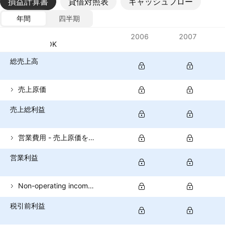
損益計算書
貸借対照表
キャッシュフロー
年間
四半期
指標
2006
2007
通貨: NOK
総売上高
売上原価
売上総利益
営業費用 - 売上原価を除く
営業利益
Non-operating income (total)
税引前利益