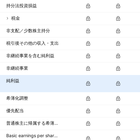
持分法投資損益
税金
非支配／少数株主持分
税引後その他の収入・支出
非継続事業を含む純利益
非継続事業
純利益
希薄化調整
優先配当
普通株主に帰属する希薄化純利益
Basic earnings per share (basic EPS)